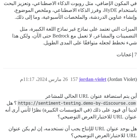
في المكون الإضافي، مثل روبوت الذكاء الاصطناعي، وتعزيز البحث
باستخدام HyDE، وفرز الذكاء الاصطناعي، وملخص الموضوع،
وإنشاء عناوين الدردشة، والملخصات الأسبوعية، وما إلى ذلك.
الميزات التي تعتمد على نماذج غير نماذج اللغة الكبيرة، مثل
التضمينات والمشاعر، لا تعمل مع Bedrock حتى الآن، ولكن هذا
شيء نخطط لجعله متوافقًا على المدى الطويل.
7 إعجابات
(Jordan Violet)
jordan-violet
157
26 مارس 2024، 11:17م
أين يتم استضافة عنوان URL الحالي للمشاعر
https://sentiment-testing.demo-by-discourse.com
؟ هل
لدينا أي قيود على ذلك (في المؤسسات الكبيرة) نظرًا لأنني أرى أنه
عنوان URL للاختبار/العرض التوضيحي؟
هل يوجد عنوان URL للإنتاج يجب أن نستخدمه، إن لم يكن عنوان
URL للاختبار/العرض التوضيحي؟