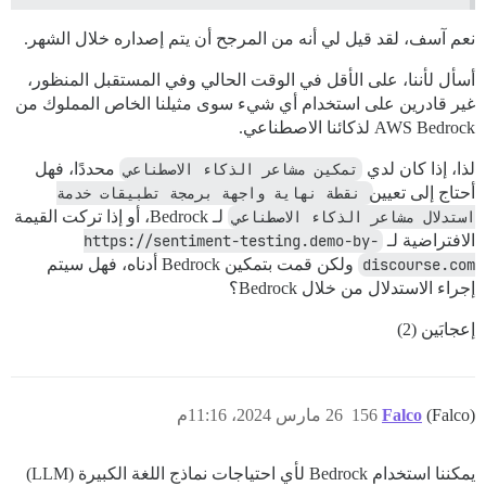
نعم آسف، لقد قيل لي أنه من المرجح أن يتم إصداره خلال الشهر.
أسأل لأننا، على الأقل في الوقت الحالي وفي المستقبل المنظور،
غير قادرين على استخدام أي شيء سوى مثيلنا الخاص المملوك من
AWS Bedrock لذكائنا الاصطناعي.
لذا، إذا كان لدي
تمكين مشاعر الذكاء الاصطناعي
محددًا، فهل
أحتاج إلى تعيين
نقطة نهاية واجهة برمجة تطبيقات خدمة 
استدلال مشاعر الذكاء الاصطناعي
لـ Bedrock، أو إذا تركت القيمة
الافتراضية لـ
https://sentiment-testing.demo-by-
discourse.com
ولكن قمت بتمكين Bedrock أدناه، فهل سيتم
إجراء الاستدلال من خلال Bedrock؟
إعجابَين (2)
(Falco)
Falco
156
26 مارس 2024، 11:16م
يمكننا استخدام Bedrock لأي احتياجات نماذج اللغة الكبيرة (LLM)