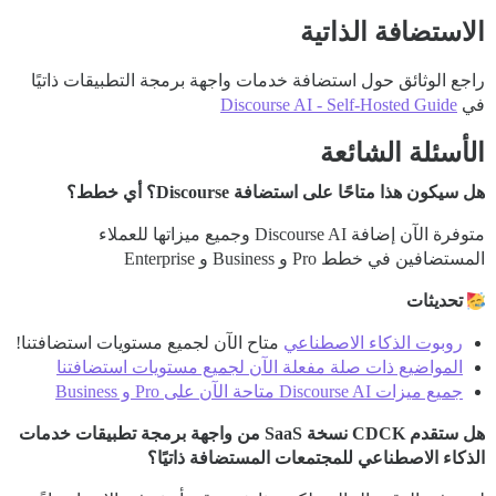
الاستضافة الذاتية
راجع الوثائق حول استضافة خدمات واجهة برمجة التطبيقات ذاتيًا
في
Discourse AI - Self-Hosted Guide
الأسئلة الشائعة
هل سيكون هذا متاحًا على استضافة Discourse؟ أي خطط؟
متوفرة الآن إضافة Discourse AI وجميع ميزاتها للعملاء
المستضافين في خطط Pro و Business و Enterprise
تحديثات
روبوت الذكاء الاصطناعي
متاح الآن لجميع مستويات استضافتنا!
المواضيع ذات صلة مفعلة الآن لجميع مستويات استضافتنا
جميع ميزات Discourse AI متاحة الآن على Pro و Business
هل ستقدم CDCK نسخة SaaS من واجهة برمجة تطبيقات خدمات
الذكاء الاصطناعي للمجتمعات المستضافة ذاتيًا؟