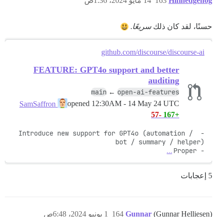
Hifihedgehog
163
14 مايو 2024، 1:36ص
حسنًا، لقد كان ذلك
سريعًا
.
github.com/discourse/discourse-ai
FEATURE: GPT4o support and better
auditing
main
open-ai-features
←
opened
12:30AM - 14 May 24 UTC
SamSaffron
-57
+167
- Introduce new support for GPT4o (automation / 
…
- Proper
5 إعجابات
(Gunnar Helliesen)
Gunnar
164
1 يونيو 2024، 6:48ص