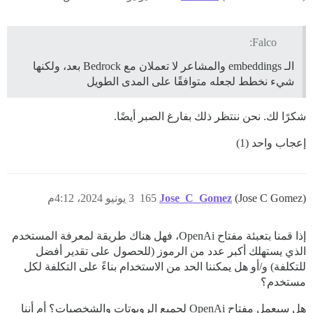
Falco:
الـ embeddings والمشاعر لا تعملان مع Bedrock بعد، ولكنها
شيء نخطط لجعله متوافقًا على المدى الطويل
شكرًا لك. نحن ننتظر ذلك بفارغ الصبر أيضًا.
إعجاب واحد (1)
(Jose C Gomez)
Jose_C_Gomez
165
3 يونيو 2024، 4:12م
إذا قمنا بتعبئة مفتاح OpenAi، فهل هناك طريقة لمعرفة المستخدم
الذي يستهلك أكبر عدد من الرموز (للحصول على تقدير أفضل
للتكلفة) و/أو هل يمكننا الحد من الاستخدام بناءً على التكلفة لكل
مستخدم؟
هل سيعمل مفتاح OpenAi لجميع الروبوتات والشخصيات؟ أم أننا