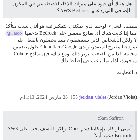
هل هناك أي قيود على ميزات الذكاء الاصطناعي في المكون
الإضافي التي يدعمها AWS Bedrock؟
هممم، الشيء الوحيد الذي يمكنني التفكير فيه هو أنني لست متأكدًا
مما إذا كانت هناك أي نماذج تضمين على Bedrock ندعمها
@Falco
؟ ولكن الأشخاص الذين يستضيفون معنا يحصلون بالفعل على
نموذجنا مفتوح المصدر، ولدى Cloudflare/Google حلول تضمين
مجانية، لذا من الصعب تبرير ذلك. ومع ذلك، فإن نماذج Cohere
موجودة، لذا ربما نرغب في إضافة ذلك.
5 إعجابات
(Jordan Violet)
jordan-violet
155
26 مارس 2024، 11:13م
Sam Saffron:
أتمنى لو كان بإمكاننا دعم Opus، ولكن للأسف يجب على AWS
Bedrock دعمه أولاً.