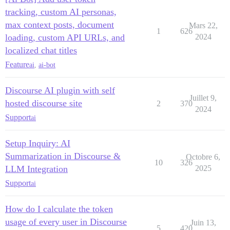
tracking, custom AI personas,
max context posts, document
Mars 22,
1
626
loading, custom API URLs, and
2024
localized chat titles
Feature
ai
,
ai-bot
Discourse AI plugin with self
Juillet 9,
hosted discourse site
2
370
2024
Support
ai
Setup Inquiry: AI
Summarization in Discourse &
Octobre 6,
10
326
LLM Integration
2025
Support
ai
How do I calculate the token
usage of every user in Discourse
Juin 13,
5
420