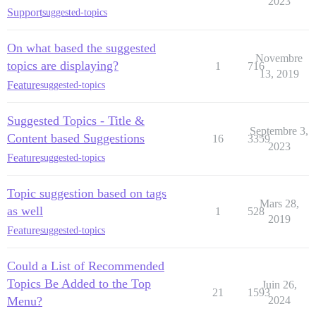
2023
Support
suggested-topics
On what based the suggested
Novembre
topics are displaying?
1
716
13, 2019
Feature
suggested-topics
Suggested Topics - Title &
Septembre 3,
Content based Suggestions
16
3359
2023
Feature
suggested-topics
Topic suggestion based on tags
Mars 28,
as well
1
528
2019
Feature
suggested-topics
Could a List of Recommended
Topics Be Added to the Top
Juin 26,
21
1593
Menu?
2024