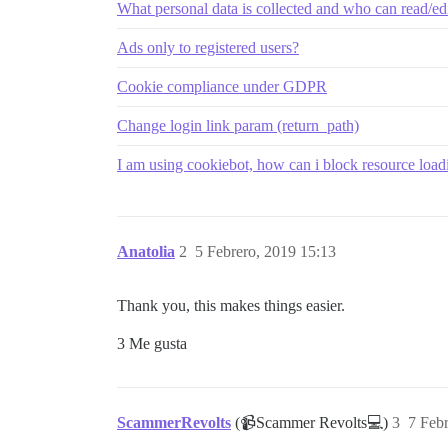
What personal data is collected and who can read/edi
Ads only to registered users?
Cookie compliance under GDPR
Change login link param (return_path)
I am using cookiebot, how can i block resource loadi
Anatolia
2
5 Febrero, 2019 15:13
Thank you, this makes things easier.
3 Me gusta
ScammerRevolts
(📹Scammer Revolts💻)
3
7 Feb