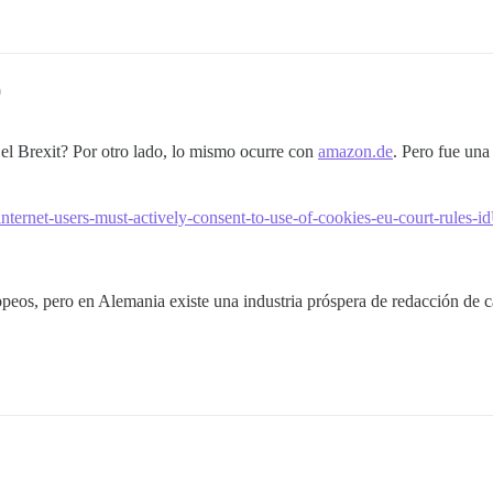
0
el Brexit? Por otro lado, lo mismo ocurre con
amazon.de
. Pero fue una 
es/internet-users-must-actively-consent-to-use-of-cookies-eu-court-r
ropeos, pero en Alemania existe una industria próspera de redacción de c