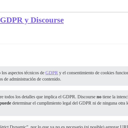
, GDPR y Discourse
 los aspectos técnicos de
GDPR
y el consentimiento de cookies funcio
ios de administración de contenido.
re todos los detalles que implica el GDPR. Discourse
no
tiene la inten
 puede
determinar el cumplimiento legal del GDPR ni de ninguna otra le
trict Dynamic”, por lo que ya no es necesario (ni posible) agregar URLs