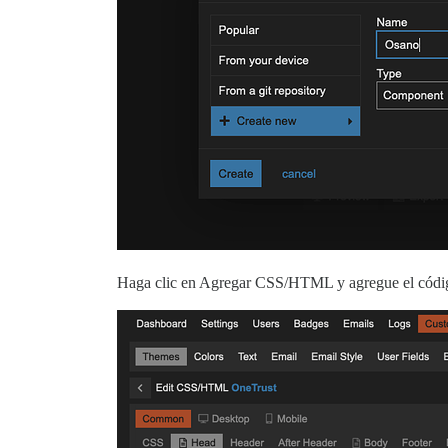
Haga clic en Agregar CSS/HTML y agregue el códig