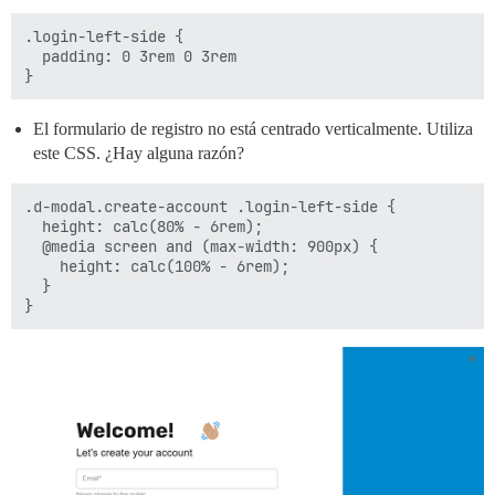
.login-left-side {

  padding: 0 3rem 0 3rem

El formulario de registro no está centrado verticalmente. Utiliza
este CSS. ¿Hay alguna razón?
.d-modal.create-account .login-left-side {

  height: calc(80% - 6rem);

  @media screen and (max-width: 900px) {

    height: calc(100% - 6rem);

  }
