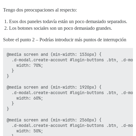
Tengo dos preocupaciones al respecto:
Esos dos paneles todavía están un poco demasiado separados.
Los botones sociales son un poco demasiado grandes.
Sobre el punto 2 – Podrías introducir más puntos de interrupción
@media screen and (min-width: 1536px) {

  .d-modal.create-account #login-buttons .btn, .d-mod
    width: 70%;

  }

}

@media screen and (min-width: 1920px) {

  .d-modal.create-account #login-buttons .btn, .d-mod
    width: 60%;

  }

}

@media screen and (min-width: 2560px) {

  .d-modal.create-account #login-buttons .btn, .d-mod
    width: 50%;
