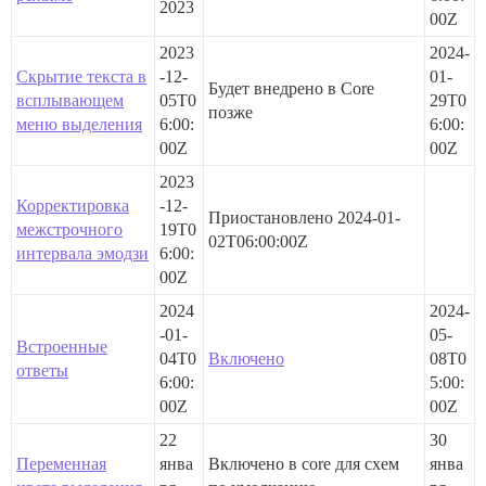
2023
00Z
2023
2024-
Скрытие текста в
-12-
01-
Будет внедрено в Core
всплывающем
05T0
29T0
позже
меню выделения
6:00:
6:00:
00Z
00Z
2023
Корректировка
-12-
Приостановлено
2024-01-
межстрочного
19T0
02T06:00:00Z
интервала эмодзи
6:00:
00Z
2024
2024-
-01-
05-
Встроенные
04T0
Включено
08T0
ответы
6:00:
5:00:
00Z
00Z
22
30
Переменная
янва
Включено в core для схем
янва