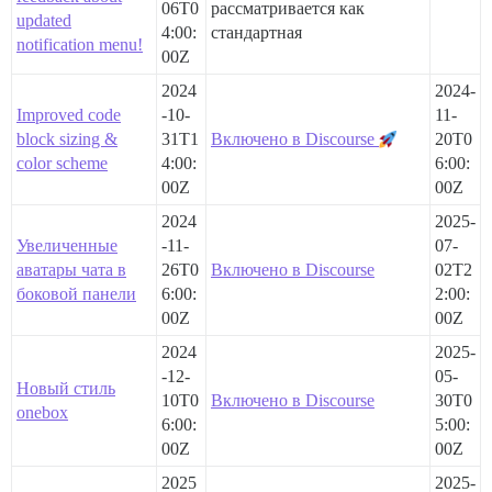
06T0
рассматривается как
updated
4:00:
стандартная
notification menu!
00Z
2024
2024-
Improved code
-10-
11-
block sizing &
31T1
Включено в Discourse
20T0
color scheme
4:00:
6:00:
00Z
00Z
2024
2025-
Увеличенные
-11-
07-
аватары чата в
26T0
Включено в Discourse
02T2
боковой панели
6:00:
2:00:
00Z
00Z
2024
2025-
-12-
05-
Новый стиль
10T0
Включено в Discourse
30T0
onebox
6:00:
5:00:
00Z
00Z
2025
2025-