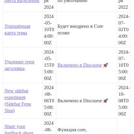
цвета выделения
ря
по умолчанию
ря
2024
2022
2024
2024-
-05-
07-
Упрощённая
Будет внедрено в Core
10T0
02T0
карта темы
позже
4:00:
4:00:
00Z
00Z
2024
2024-
-05-
07-
Удаление тени
15T0
Включено в Discourse
10T0
заголовка
5:00:
5:00:
00Z
00Z
2024
2024-
New sidebar
-08-
10-
experiment
06T0
Включено в Discourse
08T0
(Sidebar Feng
5:00:
5:00:
Shui)
00Z
00Z
2024
Share your
-08-
Функция core,
feedback about