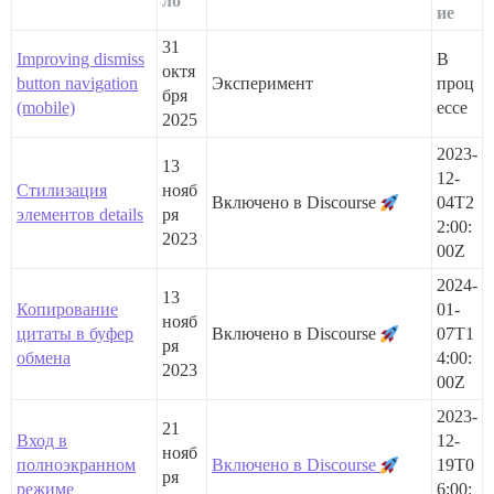
ло
ие
31
Improving dismiss
В
октя
button navigation
Эксперимент
проц
бря
(mobile)
ессе
2025
2023-
13
12-
Стилизация
нояб
Включено в Discourse
04T2
элементов details
ря
2:00:
2023
00Z
2024-
13
Копирование
01-
нояб
цитаты в буфер
Включено в Discourse
07T1
ря
обмена
4:00:
2023
00Z
2023-
21
Вход в
12-
нояб
полноэкранном
Включено в Discourse
19T0
ря
режиме
6:00: