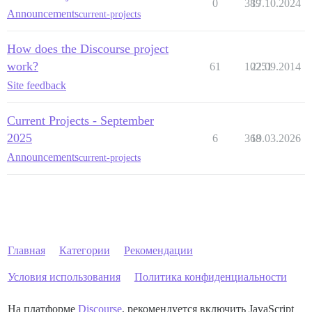
0
389
17.10.2024
Announcements
current-projects
How does the Discourse project
work?
61
10251
22.09.2014
Site feedback
Current Projects - September
2025
6
368
19.03.2026
Announcements
current-projects
Главная
Категории
Рекомендации
Условия использования
Политика конфиденциальности
На платформе
Discourse
, рекомендуется включить JavaScript