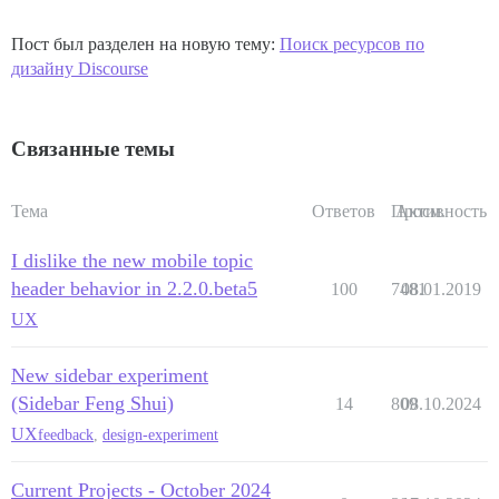
Пост был разделен на новую тему:
Поиск ресурсов по
дизайну Discourse
Связанные темы
Тема
Ответов
Просм.
Активность
I dislike the new mobile topic
header behavior in 2.2.0.beta5
100
7481
08.01.2019
UX
New sidebar experiment
(Sidebar Feng Shui)
14
809
08.10.2024
UX
feedback
,
design-experiment
Current Projects - October 2024