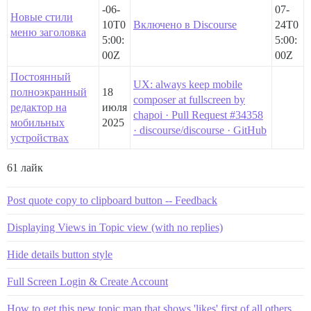
-06-
07-
Новые стили
10T0
Включено в Discourse
24T0
меню заголовка
5:00:
5:00:
00Z
00Z
Постоянный
UX: always keep mobile
полноэкранный
18
composer at fullscreen by
редактор на
июля
chapoi · Pull Request #34358
мобильных
2025
· discourse/discourse · GitHub
устройствах
61 лайк
Post quote copy to clipboard button -- Feedback
Displaying Views in Topic view (with no replies)
Hide details button style
Full Screen Login & Create Account
How to get this new topic map that shows 'likes' first of all others