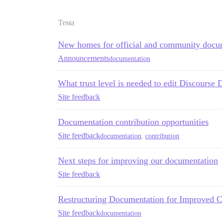
Тема
New homes for official and community docu
Announcements
documentation
What trust level is needed to edit Discourse
Site feedback
Documentation contribution opportunities
Site feedback
documentation
,
contribution
Next steps for improving our documentation
Site feedback
Restructuring Documentation for Improved C
Site feedback
documentation