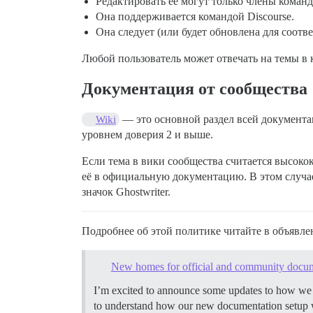
Редактировать её могут только члены команд
Она поддерживается командой Discourse.
Она следует (или будет обновлена для соотв
Любой пользователь может отвечать на темы в
Документация от сообщества
— это основной раздел всей документац
Wiki
уровнем доверия 2 и выше.
Если тема в вики сообщества считается высок
её в официальную документацию. В этом случае
значок Ghostwriter.
Подробнее об этой политике читайте в объявле
New homes for official and community docu
I’m excited to announce some updates to how we h
to understand how our new documentation setup