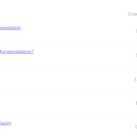
Отв
mentation
 Documentation?
1
larity