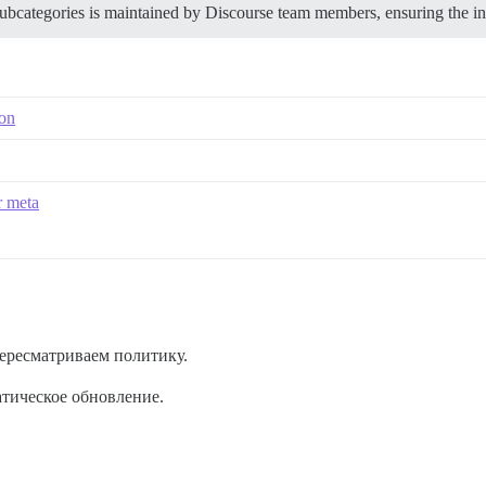
 subcategories is maintained by Discourse team members, ensuring the i
ion
r meta
пересматриваем политику.
тическое обновление.