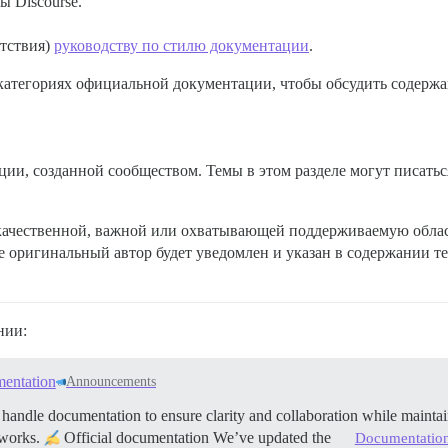
ы Discourse.
етствия)
руководству по стилю документации
.
 категориях официальной документации, чтобы обсудить содерж
ии, созданной сообществом. Темы в этом разделе могут писатьс
окачественной, важной или охватывающей поддерживаемую област
 оригинальный автор будет уведомлен и указан в содержании те
нии:
mentation
Announcements
andle documentation to ensure clarity and collaboration while maintai
 works.
Official documentation We’ve updated the
Documentatio