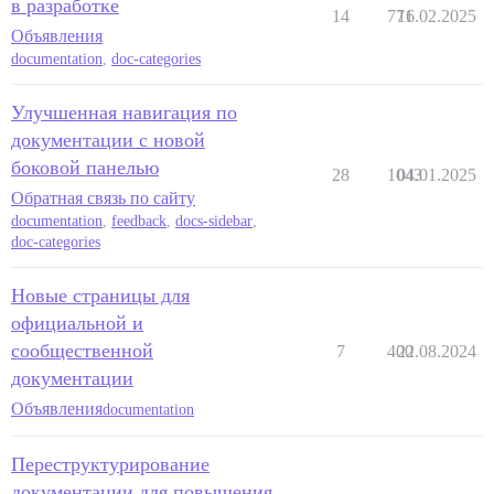
в разработке
14
771
16.02.2025
Объявления
documentation
,
doc-categories
Улучшенная навигация по
документации с новой
боковой панелью
28
1043
04.01.2025
Обратная связь по сайту
documentation
,
feedback
,
docs-sidebar
,
doc-categories
Новые страницы для
официальной и
сообщественной
7
400
22.08.2024
документации
Объявления
documentation
Переструктурирование
документации для повышения