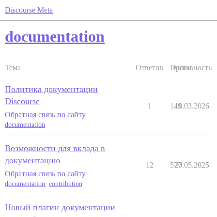
Discourse Meta
documentation
Тема
Ответов
Просм.
Активность
Политика документации
Discourse
1
149
18.03.2026
Обратная связь по сайту
documentation
Возможности для вклада в
документацию
12
577
20.05.2025
Обратная связь по сайту
documentation
,
contribution
Новый плагин документации