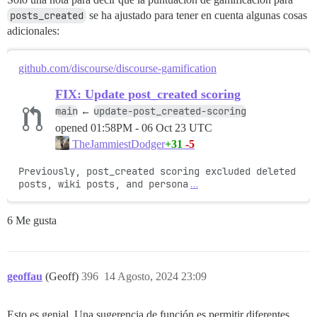
posts_created
se ha ajustado para tener en cuenta algunas cosas
adicionales:
github.com/discourse/discourse-gamification
FIX: Update post_created scoring
main
update-post_created-scoring
←
opened
01:58PM - 06 Oct 23 UTC
+31
-5
TheJammiestDodger
Previously, post_created scoring excluded deleted 
posts, wiki posts, and persona
…
6 Me gusta
geoffau
(Geoff)
396
14 Agosto, 2024 23:09
Esto es genial. Una sugerencia de función es permitir diferentes