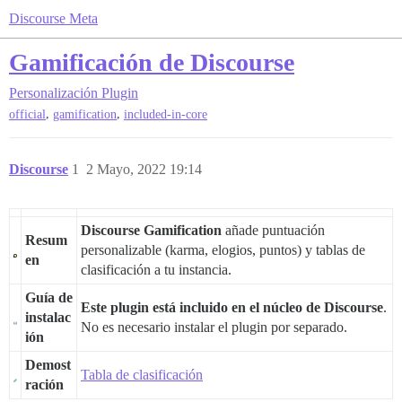
Discourse Meta
Gamificación de Discourse
Personalización
Plugin
,
,
official
gamification
included-in-core
Discourse
1
2 Mayo, 2022 19:14
Discourse Gamification
añade puntuación
Resum
personalizable (karma, elogios, puntos) y tablas de
en
clasificación a tu instancia.
Guía de
Este plugin está incluido en el núcleo de Discourse
.
instalac
No es necesario instalar el plugin por separado.
ión
Demost
Tabla de clasificación
ración