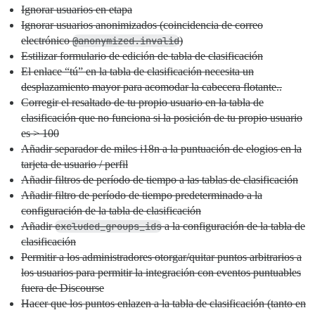
Ignorar usuarios en etapa
Ignorar usuarios anonimizados (coincidencia de correo
electrónico
@anonymized.invalid
)
Estilizar formulario de edición de tabla de clasificación
El enlace “tú” en la tabla de clasificación necesita un
desplazamiento mayor para acomodar la cabecera flotante..
Corregir el resaltado de tu propio usuario en la tabla de
clasificación que no funciona si la posición de tu propio usuario
es > 100
Añadir separador de miles i18n a la puntuación de elogios en la
tarjeta de usuario / perfil
Añadir filtros de período de tiempo a las tablas de clasificación
Añadir filtro de período de tiempo predeterminado a la
configuración de la tabla de clasificación
Añadir
excluded_groups_ids
a la configuración de la tabla de
clasificación
Permitir a los administradores otorgar/quitar puntos arbitrarios a
los usuarios para permitir la integración con eventos puntuables
fuera de Discourse
Hacer que los puntos enlazen a la tabla de clasificación (tanto en