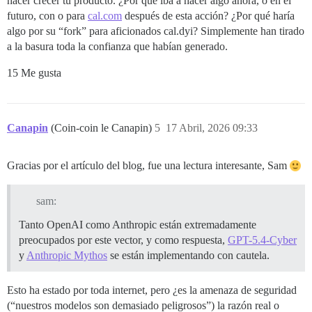
hacer crecer tu producto. ¿Por qué iba a hacer algo ahora, o en el
futuro, con o para
cal.com
después de esta acción? ¿Por qué haría
algo por su “fork” para aficionados cal.dyi? Simplemente han tirado
a la basura toda la confianza que habían generado.
15 Me gusta
Canapin
(Coin-coin le Canapin)
5
17 Abril, 2026 09:33
Gracias por el artículo del blog, fue una lectura interesante, Sam
sam:
Tanto OpenAI como Anthropic están extremadamente
preocupados por este vector, y como respuesta,
GPT-5.4-Cyber
y
Anthropic Mythos
se están implementando con cautela.
Esto ha estado por toda internet, pero ¿es la amenaza de seguridad
(“nuestros modelos son demasiado peligrosos”) la razón real o