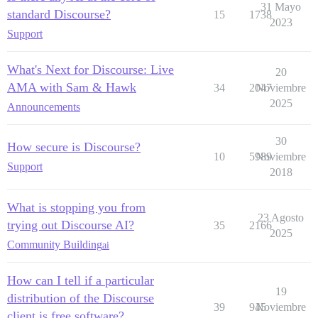
31 Mayo
standard Discourse?
15
1738
2023
Support
What's Next for Discourse: Live
20
AMA with Sam & Hawk
34
2047
Noviembre
2025
Announcements
30
How secure is Discourse?
10
5989
Noviembre
Support
2018
What is stopping you from
23 Agosto
trying out Discourse AI?
35
2166
2025
Community Building
ai
How can I tell if a particular
19
distribution of the Discourse
39
945
Noviembre
client is free software?