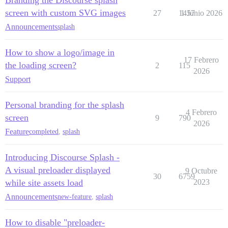
screen with custom SVG images
27
1457
1 Junio 2026
Announcements
splash
How to show a logo/image in
17 Febrero
the loading screen?
2
115
2026
Support
Personal branding for the splash
4 Febrero
screen
9
790
2026
Feature
completed
,
splash
Introducing Discourse Splash -
A visual preloader displayed
9 Octubre
30
6759
while site assets load
2023
Announcements
new-feature
,
splash
How to disable "preloader-