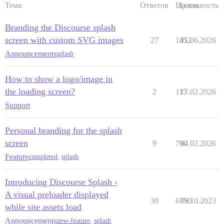
Тема
Ответов
Просм.
Активность
Branding the Discourse splash
screen with custom SVG images
27
1452
01.06.2026
Announcements
splash
How to show a logo/image in
the loading screen?
2
115
17.02.2026
Support
Personal branding for the splash
screen
9
790
04.02.2026
Feature
completed
,
splash
Introducing Discourse Splash -
A visual preloader displayed
30
6750
09.10.2023
while site assets load
Announcements
new-feature
,
splash