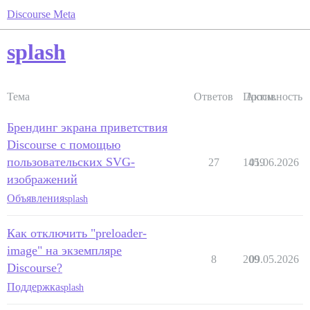
Discourse Meta
splash
Тема
Ответов
Просм.
Активность
Брендинг экрана приветствия
Discourse с помощью
пользовательских SVG-
27
1459
01.06.2026
изображений
Объявления
splash
Как отключить "preloader-
image" на экземпляре
8
209
09.05.2026
Discourse?
Поддержка
splash