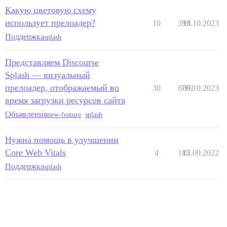
Какую цветовую схему
использует прелоадер?
10
393
10.10.2023
Поддержка
splash
Представляем Discourse
Splash — визуальный
прелоадер, отображаемый во
30
6761
09.10.2023
время загрузки ресурсов сайта
Объявления
new-feature
,
splash
Нужна помощь в улучшении
Core Web Vitals
4
185
12.09.2022
Поддержка
splash