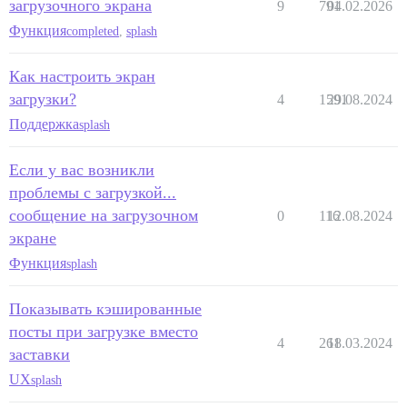
загрузочного экрана
9
791
04.02.2026
Функция
completed
,
splash
Как настроить экран
загрузки?
4
1591
29.08.2024
Поддержка
splash
Если у вас возникли
проблемы с загрузкой...
сообщение на загрузочном
0
116
12.08.2024
экране
Функция
splash
Показывать кэшированные
посты при загрузке вместо
4
261
18.03.2024
заставки
UX
splash