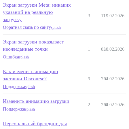
Экран загрузки Meta: никаких
указаний на реальную
3
112
19.02.2026
загрузку
Обратная связь по сайту
splash
Экран загрузки показывает
неожиданные точки
1
83
18.02.2026
Ошибка
splash
Как изменить анимацию
заставки Discourse?
9
732
04.02.2026
Поддержка
splash
Изменить анимацию загрузки
2
256
04.02.2026
Поддержка
splash
Персональный брендинг для