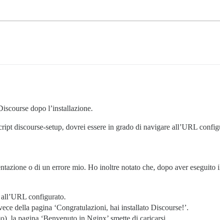
Discourse dopo l’installazione.
ript discourse-setup, dovrei essere in grado di navigare all’URL config
entazione o di un errore mio. Ho inoltre notato che, dopo aver eseguito i
 all’URL configurato.
ece della pagina ‘Congratulazioni, hai installato Discourse!’.
, la pagina ‘Benvenuto in Nginx’ smette di caricarsi.