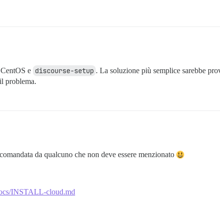
on CentOS e
discourse-setup
. La soluzione più semplice sarebbe prov
 il problema.
 raccomandata da qualcuno che non deve essere menzionato
r/docs/INSTALL-cloud.md