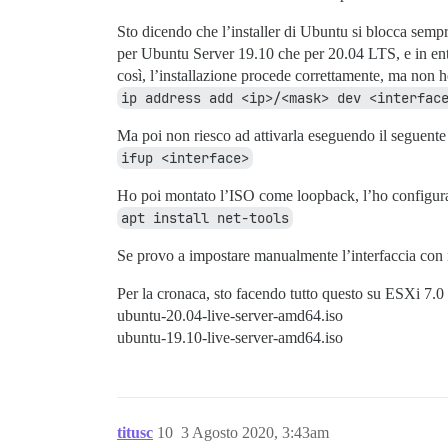
Sto dicendo che l’installer di Ubuntu si blocca sem
per Ubuntu Server 19.10 che per 20.04 LTS, e in entra
così, l’installazione procede correttamente, ma non h
ip address add <ip>/<mask> dev <interfac
Ma poi non riesco ad attivarla eseguendo il seguent
ifup <interface>
Ho poi montato l’ISO come loopback, l’ho configurat
apt install net-tools
Se provo a impostare manualmente l’interfaccia con i d
Per la cronaca, sto facendo tutto questo su ESXi 7.0 
ubuntu-20.04-live-server-amd64.iso
ubuntu-19.10-live-server-amd64.iso
titusc
10
3 Agosto 2020, 3:43am