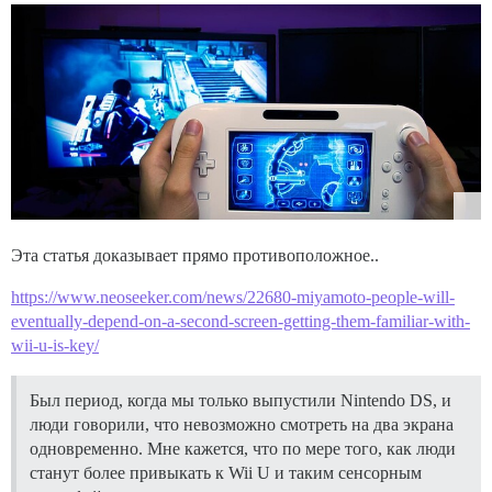
Эта статья доказывает прямо противоположное..
https://www.neoseeker.com/news/22680-miyamoto-people-will-
eventually-depend-on-a-second-screen-getting-them-familiar-with-
wii-u-is-key/
Был период, когда мы только выпустили Nintendo DS, и
люди говорили, что невозможно смотреть на два экрана
одновременно. Мне кажется, что по мере того, как люди
станут более привыкать к Wii U и таким сенсорным