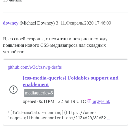
downey
(Michael Downey)
3
11.Февраль.2020 17:46:09
Я, со своей стороны, с неохотным нетерпением жду
появления нового CSS-медиазапроса для складных
устройств:
github.com/w3c/csswg-drafts
[css-media-queries] Foldables support and
enablement
mediaqueries-5
opened
06:11PM - 22 Jul 19 UTC
argyleink
![fold-emulator-running](https://user-
images.githubusercontent.com/1134620/61652
…