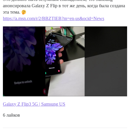
анонсировала Galaxy Z Flip в тот же день, когда была создана
эта тема.
https://a.msn.com/r/2/BBZTlEB?m=en-us&ocid=News
Galaxy Z Flip3 5G | Samsung US
6 лайков