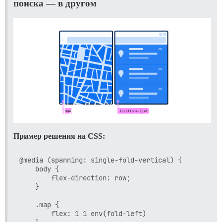
поиска — в другом
Пример решения на CSS:
@media (spanning: single-fold-vertical) {	

	body {

		flex-direction: row;

	}

	.map {

		flex: 1 1 env(fold-left)
