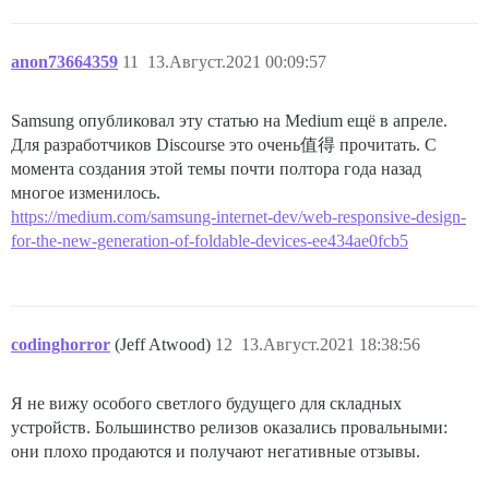
anon73664359
11
13.Август.2021 00:09:57
Samsung опубликовал эту статью на Medium ещё в апреле.
Для разработчиков Discourse это очень值得 прочитать. С
момента создания этой темы почти полтора года назад
многое изменилось.
https://medium.com/samsung-internet-dev/web-responsive-design-
for-the-new-generation-of-foldable-devices-ee434ae0fcb5
codinghorror
(Jeff Atwood)
12
13.Август.2021 18:38:56
Я не вижу особого светлого будущего для складных
устройств. Большинство релизов оказались провальными:
они плохо продаются и получают негативные отзывы.