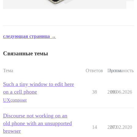
следующая страница →
Связанные темы
Тема
Ответов
Просм.
Активность
Such a tiny window to edit here
on a cell phone
38
2199
08.06.2026
UX
composer
Discourse not working on an
old phone with an unsupported
14
2283
07.02.2020
browser