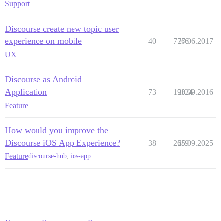
Support
Discourse create new topic user
experience on mobile
40
7766
27.06.2017
UX
Discourse as Android
Application
73
19324
20.09.2016
Feature
How would you improve the
Discourse iOS App Experience?
38
2689
25.09.2025
Feature
discourse-hub
,
ios-app