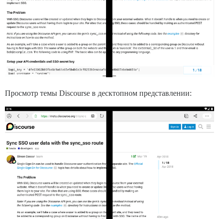
Просмотр темы Discourse в десктопном представлении: