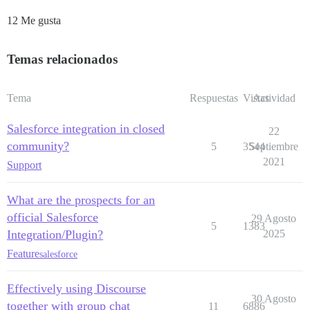
12 Me gusta
Temas relacionados
Tema
Respuestas
Vistas
Actividad
Salesforce integration in closed
22
community?
5
3544
Septiembre
2021
Support
What are the prospects for an
official Salesforce
29 Agosto
5
1383
Integration/Plugin?
2025
Feature
salesforce
Effectively using Discourse
30 Agosto
together with group chat
11
6886