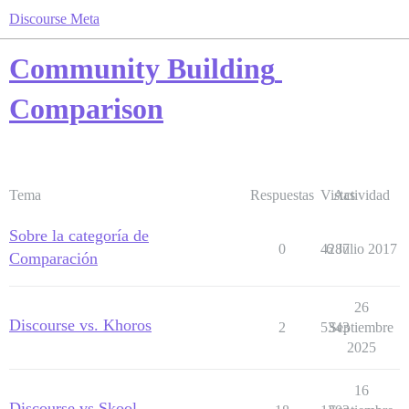
Discourse Meta
Community Building
Comparison
Tema
Respuestas
Vistas
Actividad
Sobre la categoría de
0
4287
6 Julio 2017
Comparación
26
Discourse vs. Khoros
2
5343
Septiembre
2025
16
Discourse vs Skool