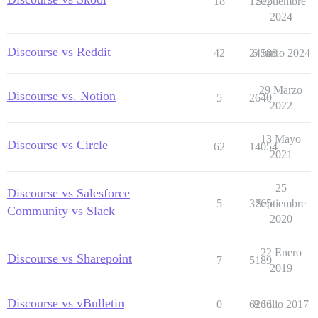
18
1202
Septiembre
2024
Discourse vs Reddit
42
24588
6 Junio 2024
29 Marzo
Discourse vs. Notion
5
2640
2022
13 Mayo
Discourse vs Circle
62
14054
2021
25
Discourse vs Salesforce
5
3265
Septiembre
Community vs Slack
2020
22 Enero
Discourse vs Sharepoint
7
5189
2019
Discourse vs vBulletin
0
6266
8 Julio 2017