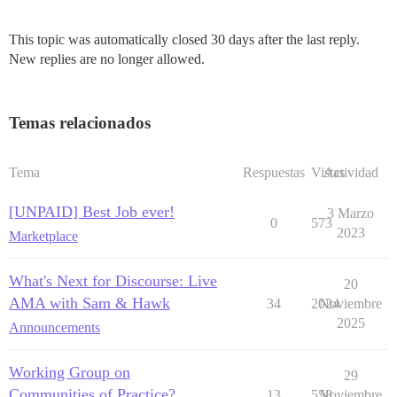
This topic was automatically closed 30 days after the last reply.
New replies are no longer allowed.
Temas relacionados
Tema
Respuestas
Vistas
Actividad
[UNPAID] Best Job ever!
3 Marzo
0
573
2023
Marketplace
What's Next for Discourse: Live
20
AMA with Sam & Hawk
34
2024
Noviembre
2025
Announcements
Working Group on
29
Communities of Practice?
13
558
Noviembre