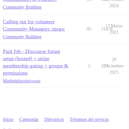
2024
Community Building
Calling out for volunteer
17 Marzo
Community Managers :mega:
95
15478
2021
Community Building
Paid Job - Discourse forum
setup (hosted) + stripe
29
membership gating + groups &
3
263
Diciembre
2025
permissions
Marketplace
delivered
Inicio
Categorías
Directrices
Términos del servicio