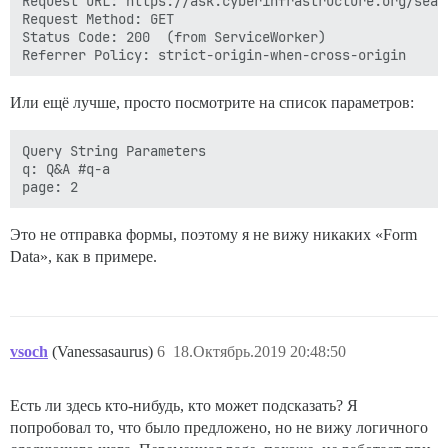
Request URL: https://ask.cyberinfrastructure.org/sear
Request Method: GET

Status Code: 200  (from ServiceWorker)

Или ещё лучше, просто посмотрите на список параметров:
Query String Parameters

q: Q&A #q-a

Это не отправка формы, поэтому я не вижу никаких «Form
Data», как в примере.
vsoch
(Vanessasaurus)
6
18.Октябрь.2019 20:48:50
Есть ли здесь кто-нибудь, кто может подсказать? Я
попробовал то, что было предложено, но не вижу логичного