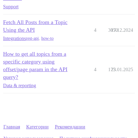
Support
Fetch All Posts from a Topic
Using the API
4
3050
17.12.2024
Integrations
rest-api
,
how-to
How to get all topics from a
specific category using
offset/page param in the API
4
175
23.01.2025
query?
Data & reporting
Главная
Категории
Рекомендации