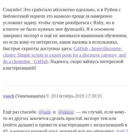
Спасибо! Это сработало абсолютно идеально, и в Python с
библиотекой requests это
намного
проще (я намеренно
усложнял задачу, чтобы лучше разобраться с Ruby, но в
клиенте не было нужных мне функций). Я в основном
завершил экспорт и ещё не занимался машинным обучением,
но если кому-то интересно, какие вызовы я использовал,
быстрые скрипты доступны здесь:
GitHub - hpsee/discourse-
cluster: Simple scripts to export posts for a discourse category, and
do a clustering · GitHub
. Надеюсь, скоро займусь интересной
кластеризацией!
vsoch
(Vanessasaurus)
9
20.Октябрь.2019 17:30:35
Ещё раз спасибо
и
— на случай, если кому-
@sam
@simon
то из других захочется сделать простой экспорт тем или
(пойти дальше) и провести кластеризацию с визуализацией в
d3, я написал краткий пост, который всё это объясняет:
AskCI