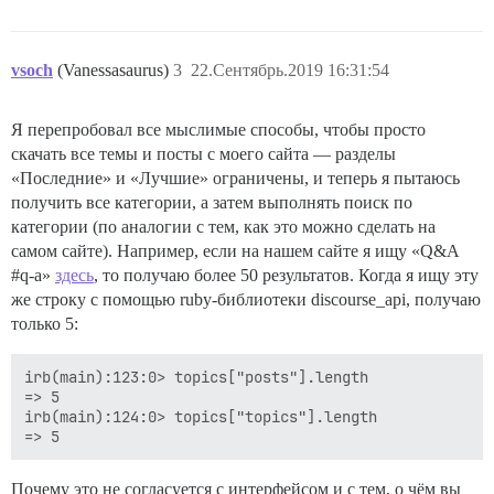
vsoch
(Vanessasaurus)
3
22.Сентябрь.2019 16:31:54
Я перепробовал все мыслимые способы, чтобы просто
скачать все темы и посты с моего сайта — разделы
«Последние» и «Лучшие» ограничены, и теперь я пытаюсь
получить все категории, а затем выполнять поиск по
категории (по аналогии с тем, как это можно сделать на
самом сайте). Например, если на нашем сайте я ищу «Q&A
#q-a
»
здесь
, то получаю более 50 результатов. Когда я ищу эту
же строку с помощью ruby-библиотеки discourse_api, получаю
только 5:
irb(main):123:0> topics["posts"].length

=> 5

irb(main):124:0> topics["topics"].length

Почему это не согласуется с интерфейсом и с тем, о чём вы