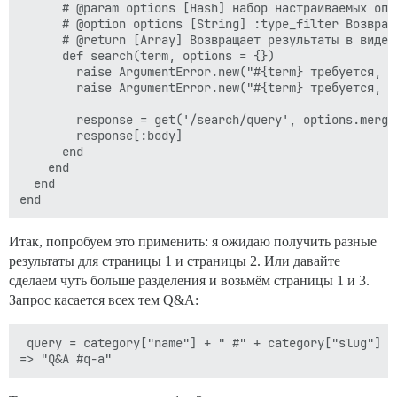
      # @param options [Hash] набор настраиваемых опци
      # @option options [String] :type_filter Возвращ
      # @return [Array] Возвращает результаты в виде м
      def search(term, options = {})

        raise ArgumentError.new("#{term} требуется, н
        raise ArgumentError.new("#{term} требуется, н
        response = get('/search/query', options.merge(
        response[:body]

      end

    end

  end

Итак, попробуем это применить: я ожидаю получить разные
результаты для страницы 1 и страницы 2. Или давайте
сделаем чуть больше разделения и возьмём страницы 1 и 3.
Запрос касается всех тем Q&A:
 query = category["name"] + " #" + category["slug"]
