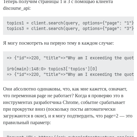
Теперь получим страницы 1 и 3 с помощью клиента
discourse_api:
topics1 = client.search(query, options={"page": "1"})

Я могу посмотреть на первую тему в каждом случае:
=> {"id"=>220, "title"=>"Why am I exceeding the quota
irb(main):148:0> topics3['topics'][0]

Они абсолютно одинаковы, что, как мне кажется, означает,
что переменная page не работает? Когда я проверяю это в
инструментах разработчика Chrome, событие срабатывает
при прокрутке вниз (поскольку посты автоматически
загружаются в окне), и я могу подтвердить, что page=2 — это
правильный параметр: