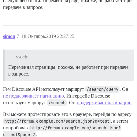
следующего шага. Переменная page, похоже, не работает при
передаче в запросе.
simon
7
18.Октябрь.2019 22:27:25
vsoch:
Переменная страницы, похоже, не работает при передаче
в запросе.
Гем Discourse API использует маршрут
/search/query
. Он
не поддерживает пагинацию
. Интерфейс Discourse
использует маршрут
/search
. Он
поддерживает пагинацию
.
Вы можете протестировать это в браузере, перейдя по адресу
http://forum.example.com/search.json?q=test
, а затем
попробовав
http://forum.example.com/search.json?
q=test&page=2
.