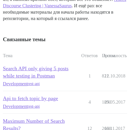
Discourse Clustering | VanessaSaurus
. И ещё раз: все
необходимые материалы для начала работы находятся в
репозитории, на который я ссылался ранее.
Связанные темы
Тема
Ответов
Просм.
Активность
Search API only giving 5 posts
while testing in Postman
1
821
12.10.2018
Development
rest-api
Api to fetch topic by page
4
1890
25.05.2017
Development
rest-api
Maximum Number of Search
Results?
12
2668
10.11.2017