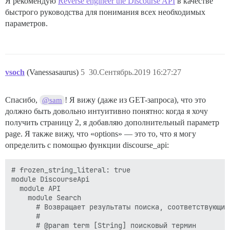
Я рекомендую
Reverse engineer the Discourse API
в качестве
быстрого руководства для понимания всех необходимых
параметров.
vsoch
(Vanessasaurus)
5
30.Сентябрь.2019 16:27:27
Спасибо,
! Я вижу (даже из GET-запроса), что это
@sam
должно быть довольно интуитивно понятно: когда я хочу
получить страницу 2, я добавляю дополнительный параметр
page. Я также вижу, что «options» — это то, что я могу
определить с помощью функции discourse_api:
# frozen_string_literal: true

module DiscourseApi

  module API

    module Search

      # Возвращает результаты поиска, соответствующие
      #

      # @param term [String] поисковый термин
