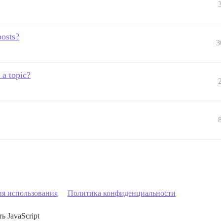
osts?
3
 a topic?
ия использования
Политика конфиденциальности
ь JavaScript