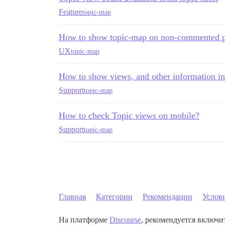
Feature
topic-map
How to show topic-map on non-commented p
UX
topic-map
How to show views, and other information in
Support
topic-map
How to check Topic views on mobile?
Support
topic-map
Главная
Категории
Рекомендации
Услов
На платформе
Discourse
, рекомендуется включит