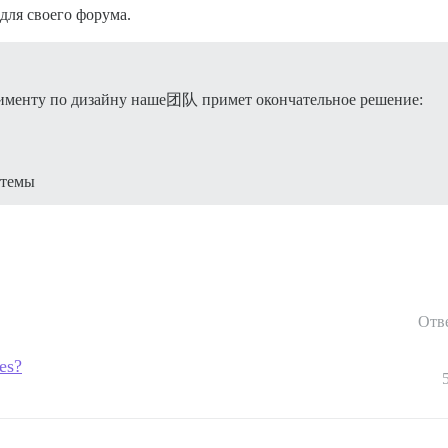
для своего форума.
рименту по дизайну наше团队 примет окончательное решение:
 темы
Отв
es?