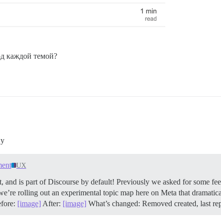
од каждой темой?
ну
ment
UX
t, and is part of Discourse by default! Previously we asked for some f
’re rolling out an experimental topic map here on Meta that dramatical
efore:
[image]
After:
[image]
What’s changed: Removed created, last rep