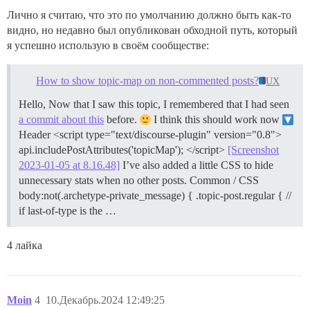
Лично я считаю, что это по умолчанию должно быть как-то
видно, но недавно был опубликован обходной путь, который
я успешно использую в своём сообществе:
How to show topic-map on non-commented posts?
UX
Hello, Now that I saw this topic, I remembered that I had seen
a commit about this
before.
I think this should work now
Header <script type="text/discourse-plugin" version="0.8">
api.includePostAttributes('topicMap'); </script>
[Screenshot
2023-01-05 at 8.16.48]
I’ve also added a little CSS to hide
unnecessary stats when no other posts. Common / CSS
body:not(.archetype-private_message) { .topic-post.regular { //
if last-of-type is the …
4 лайка
Moin
4
10.Декабрь.2024 12:49:25