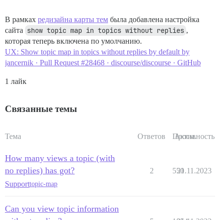
В рамках
редизайна карты тем
была добавлена настройка
сайта
show topic map in topics without replies
,
которая теперь включена по умолчанию.
UX: Show topic map in topics without replies by default by
jancernik · Pull Request #28468 · discourse/discourse · GitHub
1 лайк
Связанные темы
Тема
Ответов
Просм.
Активность
How many views a topic (with
no replies) has got?
2
550
21.11.2023
Support
topic-map
Can you view topic information