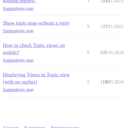
without replies?
5
1054
21.11.2023
Support
topic-map
Show topic-map without a reply
9
1777
21.11.2023
Support
topic-map
How to check Topic views on
mobile?
8
977
31.01.2024
Support
topic-map
Displaying Views in Topic view
(with no replies)
5
1139
18.05.2024
Support
topic-map
Главная
Категории
Рекомендации