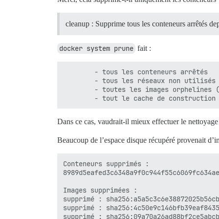
cleanup : Supprime tous les conteneurs arrêtés de
docker system prune
fait :
        - tous les conteneurs arrêtés

        - tous les réseaux non utilisés 
        - toutes les images orphelines (
Dans ce cas, vaudrait-il mieux effectuer le nettoyag
Beaucoup de l’espace disque récupéré provenait d’i
Conteneurs supprimés :

8989d5eafed3c6348a9f0c944f55c6069fc634ae
Images supprimées :

supprimé : sha256:a5a5c3c6e38872025b56cb
supprimé : sha256:4c50e9c146bfb39eaf8435
supprimé : sha256:09a70a26ad88bf2ce5abcb