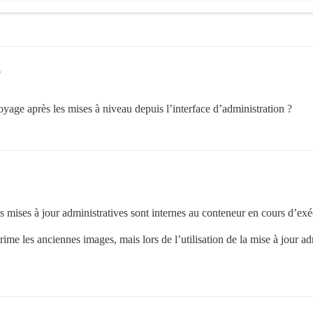
3d65f74b7c67178c457309c6e41d4f198aae89031a

9d8c9ca967e2603f0defbf379130d9a841cca2e28e

3c39b89172ccdcd5e5cf1efbae0b3a1af3fac8bb5f

19-2109

b7cd05277ca90e7836a7b3b639f0885f5514735fc5

ff261a474d5556b134e38ccfb2afecc1478827d3841b70e4804004ec
c8ca6efb7a10f60a2d22b46d9a5f1bbaf4b0d98952

st

ec7c720cc941f9783bd3dd419665ccf5df0f246c8e

68c22f004cd6217785951dbb92e5ac468c863b4170

594d325813196778d38a9bc69418541933ccd03d43

322c6f4a18be59f77aac5297c31aacaf0255da3635

6
22c63ab91000303a2f6fc1aacab8832482201ecec8

02

1dcbf88e882115e6f6d9e926bb4019a3793ba41b36

38714169c78e371f93bfa1079f750475b0910567d4f86fa50d6e6691
675308fe67e2ae0028e6e964be8746e1cf9e87345c

c6f79e412a9d4a0454c6410809f87a6530327eded1

yage après les mises à niveau depuis l’interface d’administration ?
8d45e363c4e4bc67664cb0795c43bd05f1f32aaf02

266e6212d9a7efea537e5045709620e1bacdcf2cd7

93468e8995cc7cee2ba1e2c123cc8d4176a99376f6

680fb3ecf2c9888bc124773c2e99a8aef5a2b57ee9

de08c9ac831bda12e7cb89f261cb22889699326dc5

36603e79cd582ec77e923801fc5477e676ca99f937

ffb277b33482284001998ec0d44c8ec61e3236ef73

0fdff4f53a3dd878e777d2d0f4e069eafec89dec24

666aa0236e1487ec8046d2efba508b5aca5a0894be

a4fd6af7f3d4700efe13499996128e15e970703762

110f34a2c525e4efbd4ac86138bb11169e281999e3

adec7c74cc452ce61e7ef20a80bb7f20ea53f2825e

0c2f7df3e7db6304c9695d34f8771f8c128232fdd4

latest

ad8454fa06ee09ed6b8cd0f252c876f5f6ffe77216

2ce490f60e2d0d8101e60d48d39043d2184d0a249d

s mises à jour administratives sont internes au conteneur en cours d’exé
b82590d4b55bfac602c69ecd21187126220fdf80eb

09e0fc5769605f2037be95a38a42aa96837548addd

60464b85cd1cad22f688cf1105439932f2d23c2786

31243782eb3ba3c7f702d16007a835f34d86cda33d

fc85af45ae95b13e67a87dd4b92103492decf43663

ime les anciennes images, mais lors de l’utilisation de la mise à jour a
d553e34fba5cd2a2d0bd91da4335f1df9c29940417

7d20d9daf77eaf29fa77b356c5156a6a81ee326b6f

82a42b948546c6be601e3ab34a87108ecf852aa15f

982cc911ead53a4c07911476699db63834a60e5f43

d6927b0f427dc23381057fef5b51004788373a4d48

053d537de8720a936c6650a82648aba0ba2ff592a9

59bdcb4d7e46a72a49196297cccedcff580da52e35
