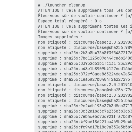
supprimé : sha256:8dc32a5348882ece3ee648
# ./launcher cleanup

supprimé : sha256:1d450751d4dc7194125134
ATTENTION ! Cela supprimera tous les con
supprimé : sha256:59d8d124a061dc2b5ef711
Êtes-vous sûr de vouloir continuer ? [o/
supprimé : sha256:b3c415106e20b05afd10e1
Espace total récupéré : 0 o

supprimé : sha256:43d274dc62cd0bb15393fd
ATTENTION ! Cela supprimera toutes les i
supprimé : sha256:d6b5a749012392db26ec65
Êtes-vous sûr de vouloir continuer ? [o/
supprimé : sha256:84cf770fecfc683073de64
Images supprimées :

supprimé : sha256:4336aecfb02a3509a61a23
non étiqueté : discourse/base:2.0.201906
supprimé : sha256:8ae6fb2a00993f50bfe70f
non étiqueté : discourse/base@sha256:989
supprimé : sha256:6ea56353a356ae23158a7b
supprimé : sha256:2b3a5b47565f3f54872176
supprimé : sha256:8e9885ceddee58bb56c4b5
supprimé : sha256:7bc1123c09e444ca6b2408
supprimé : sha256:358a1ff8a0deba7dba1ae2
supprimé : sha256:03952d61b1fc131f23629c
supprimé : sha256:8223e6f5f4df658c1889fd
supprimé : sha256:a48e1b8909b41276ed1666
supprimé : sha256:a9d3fbcffed4af390b802c
supprimé : sha256:872ef8aee8632246e43a34
supprimé : sha256:9a5a07a536877f3ffbbd28
supprimé : sha256:1ea5a27b0484f2a227275f
supprimé : sha256:c70c135f4c1f70f3efd80e
non étiqueté : discourse/base:2.0.201910
supprimé : sha256:7a732b1e29fb31641abe58
non étiqueté : discourse/base@sha256:77e
supprimé : sha256:6e1cafdba91a1b8d95e362
non étiqueté : discourse/base:2.0.201902
supprimé : sha256:9a32a867f02f566d3a9a77
non étiqueté : discourse/base@sha256:b4a
supprimé : sha256:b792eec6f8353858520027
supprimé : sha256:9c24db193c37b3d8cc3717
supprimé : sha256:5d92484a4e72c3204804bf
supprimé : sha256:0c32a1b63c7a233e3b3c63
supprimé : sha256:4202bf632c9f5e34bdae93
supprimé : sha256:7eb46ebc736921ffa70c87
supprimé : sha256:de4a489c127e3ea5486f1e
supprimé : sha256:4f9c6186221ca469b29e4b
supprimé : sha256:bc7c6dec558e475a4c1817
supprimé : sha256:fc94d17b18c9a353a5b5b9
supprimé : sha256:43914cdc904ef24c9ca466