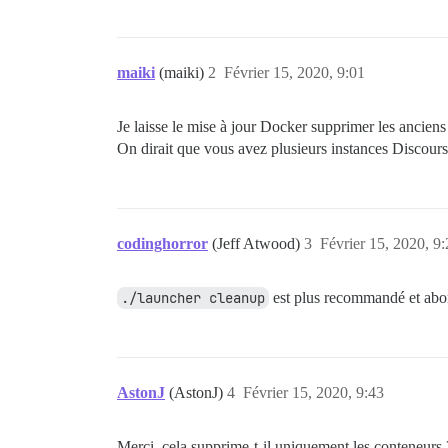
maiki
(maiki)
2
Février 15, 2020, 9:01
Je laisse le mise à jour Docker supprimer les anciens
On dirait que vous avez plusieurs instances Discour
codinghorror
(Jeff Atwood)
3
Février 15, 2020, 9
./launcher cleanup
est plus recommandé et abor
AstonJ
(AstonJ)
4
Février 15, 2020, 9:43
Merci, cela supprime-t-il uniquement les conteneurs 