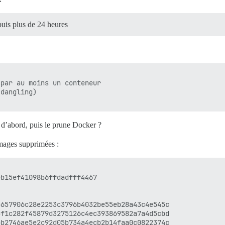
puis plus de 24 heures
par au moins un conteneur

dangling)

e d’abord, puis le prune Docker ?
mages supprimées :
b15ef41098b6ffdadfff4467

657906c28e2253c3796b4032be55eb28a43c4e545c

f1c282f45879d3275126c4ec393869582a7a4d5cbd

b2746ae5e2c92d05b734a4ecb2b14faa0c0822374c
