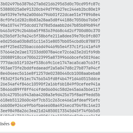
3b02497b6387b627a0d21d6295d3d0c70cd95fc87c

53880025a0e91320cb49d7f9b27ec244eb2bc80e19

0a9339e7e9a2a00d66796b01f22dcae51e7f8968e4

8cf0fe1d282c8b83a28aa5d8f44188c7050b6760e7

90a107447f5dcdd17d78d5daabb2d47b85b89b894f

b4636929c2b4bba5f983639d68c4d2cf700d80c370

b25b5df3c9a24c5f38b6fe211a8dee39e70c0fc807

e0d25d6a03b8d51c11e31e8057bb054cbd0c878873

edff25ed325bacc66d494469b5e4f37c1f1c41af49

57664e2e2ae17233dd0078a4ce72c6a23e2d1f69db

20088918cce7006223995a87399666bcefe50196ac

777dacb51f102ef538c69c1ce1747aca5cab7c63f1

903ae73fe2bddfedaeadf2a5a047d8c27b877a94cf

8e404eec5616e8f1257de02380440cb1008aabeba8

f83d2f34fb1ec74766545fd8f4b47f1d460515ddce

26e34af4f846c10590f2a16bf6b1849f0cefee941a

58466d89ff8ff4c4fde06604c58d2e45a6a3b6e117

b3c42705c6943aba4208a3e9d425675f8adf9edd5b

618eb5112060c4bf7cb31c263ce46a1afdeaf91efc

66b00e924ce9fb6fba4e608a4924ecd704f8c14e23

3ee98498a26c3ea21d248500173545d45f74f065d5

5450a5471049e6a6d89f44be18289dcf2dbece063f

f5a36f9a9a08d0b848783072f6c0d7a753e45093bd

lisées
375df590c973b448e04535acdffa393d35fa99691b

1eb93af42cdc2e8ea4799a88a4dbe0c85a118af2d1
