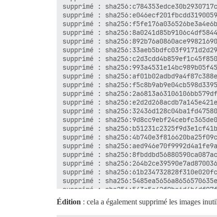
supprimé : sha256:c784353edce30b2930717c
supprimé : sha256:e046ecf201fbcdd3190059
supprimé : sha256:f5fe176a036526be3a4e6b
supprimé : sha256:8a0241d85b9106c4df5844
supprimé : sha256:892b76a0860ace99821690
supprimé : sha256:33aeb5bdfc03f9171d2d29
supprimé : sha256:c2d3cdd4b859ef1c45f850
supprimé : sha256:993a4531e14bc989b05f45
supprimé : sha256:af01b02adbd9a4f87c388e
supprimé : sha256:f5c8b9ab9e04cb598d3395
supprimé : sha256:2a6813a63106106bb579df
supprimé : sha256:e2d2d268acdb7a145e421e
supprimé : sha256:32436d128c04ba1fd47580
supprimé : sha256:9d8cc9ebf24cebfc365de0
supprimé : sha256:b51231c2325f9d3e1cf41b
supprimé : sha256:4b740e3f816620ba25f09c
supprimé : sha256:aed946e70f9992d4a1fe9a
supprimé : sha256:8fbddbd56880590ca087ac
supprimé : sha256:264b2ce39590e7ad870036
supprimé : sha256:61b234732828f310e020fc
supprimé : sha256:5485ea5656a8656570635e
supprimé : sha256:543a5a42f0ba6d4b4df07f
supprimé : sha256:d8f6e8c526e4e4714394a0
Édition
: cela a également supprimé les images inuti
supprimé : sha256:7dad94c5f48fdde5274185
supprimé : sha256:1df5bd192eaf7ae1cc110e