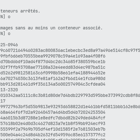
b40ed33b6d86ffb87d3570d1e4847d3398aed4e5a7

6cc109e28b8de7af0706d8c6a6cc1f6a6a7561670f

teneurs arrêtés.

ec35aa41697d3e6ff7b510c43d8f383656866b4ddd

N] o

842b6baf0aa853f5f8dbe00034d11ba8afb47ae50f

c847eeb824bec4e3f23b5e4338bd2fb42dcd551c29

mages sans au moins un conteneur associé.

d9bb114ce5f7daab14cec02d0a513f58535bd1873f

N] o

37fbbea5b656f835083fcfa13c0b4bd0f406fd4848

971c12b4df22bf97f88493c17be96adc1a494914ea

25-0946

e4523dcfac54638a344d4b201ae1d9410829861060

9c60721649460283ac800836ac1ebecbc3ed8a97a496e514cf8c97f5
bd7525af2ccede99d77edc0c390e9064e3e8043d22

9fbf6d6eb70555bea9929078c59a4e1693aa4f08f6

ed54991fc8f4af5cd225372188f24c444f496e4b1b

d70bd6bdf10ad4f877d4bc2dc34685f380559bce1b

54aab1ac6c1d629308b04db3596161c9506d7ae28c

02f7ffb93708ae77108a32e4eedd83d4ec987ba51c

2b96268d80b96116e2ea151f495a00357ccafef5ce

d5262d981258163c6f0998b58e61efa4188944652e

5087a542db036fa4c55d8edd258afec4751a0cbb4f

6a70274030c3613fe81af162a2fb6d14e1fcba980d

64b85ce30e0a39ca0de6f7f3b528f36e332c0562f3

bb913d281461d9f356134a56002574904c3cfdea04

3d1b60e76db13504aa5227ba2756597bcba7df7d2b

13-2320

dd13abf7614adc694a194b165aea170093aca5711c

010342aa5111c8c3b81d80de7d4bdb229793d595bbe373992cdb8f86
9b25a0bd0dffa67c28b61f676fadd43e095fdfdffb

17

92d27d0d4b38f36da6127661793a7420fdb8111b57

99727963bf5d55b9813e93293d658822d1e461bbfd5811bbb162e8b6
74cdc69fd7e7e5080789f4bb38b7bac9250d3467ef

68a464f6f7d2a92640457a4d4bd5d4b72024253504

931606ec08cb808f3cfbbe04d39f66a55d89184a51

4a6015b3d87288e1e8edfc7db6d82b249ded484fcf

f72dc2cab9e9dc4a60d47fed2aad48bee4163d078c

57618b02e4d0d3c4627d823a7e1b8f59bb924ecf93

78fb8004111d2a1f2f1d20583f87c717a266443199

55599f2a7969b705df4ef10d1585f2e7681503eb7b

b53eae39c1520223d498e81026e816ca0bb3de8ccd

500e04a4c24d8d4b2632fd549596c85e6157377fc2

d9f28f565e78dcb4ce55c7aa6598570451bac8d608
