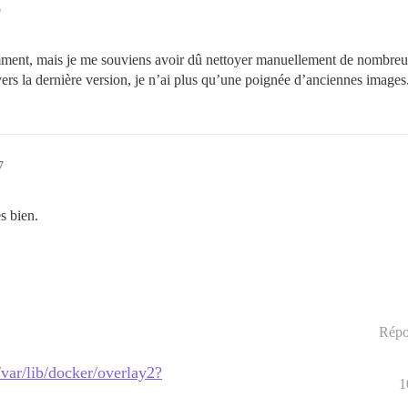
9
mment, mais je me souviens avoir dû nettoyer manuellement de nombreu
vers la dernière version, je n’ai plus qu’une poignée d’anciennes images
7
s bien.
Répo
/var/lib/docker/overlay2?
1