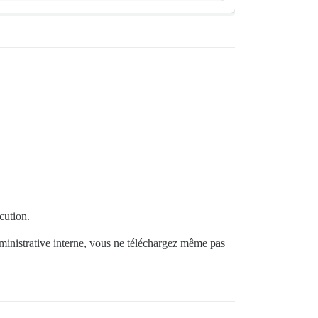
a2a03

0b656

cution.
dministrative interne, vous ne téléchargez même pas