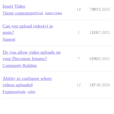
Insert Video
14
7597
29.10.2025
Theme component
official
,
insert-video
Can you upload video(s) in
posts?
1
1321
15.07.2021
Support
Do you allow video uploads on
your Discourse forums?
7
6179
24.02.2021
Community Building
Ability to configure where
videos uploaded
12
311
27.06.2026
Feature
uploads
,
video