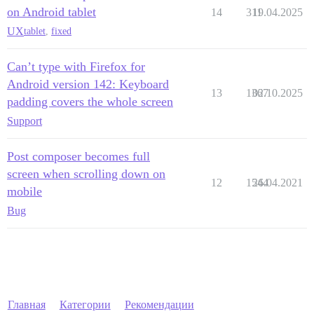
on Android tablet
14
311
19.04.2025
UX
tablet
,
fixed
Can’t type with Firefox for
Android version 142: Keyboard
13
1367
02.10.2025
padding covers the whole screen
Support
Post composer becomes full
screen when scrolling down on
12
1544
26.04.2021
mobile
Bug
Главная
Категории
Рекомендации