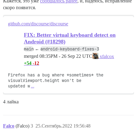
Кажется, это уже
сообщалось ранее
, и, надеюсь, исправление
скоро появится.
github.com/discourse/discourse
FIX: Better virtual keyboard detect on
Android (#18298)
main
android-keyboard-fixes-3
←
merged
08:35PM - 26 Sep 22 UTC
xfalcox
+54
-12
Firefox has a bug where *sometimes* the 
visualViewport.height won't be

updated w
…
4 лайка
Falco
(Falco)
3
25.Сентябрь.2022 19:56:48