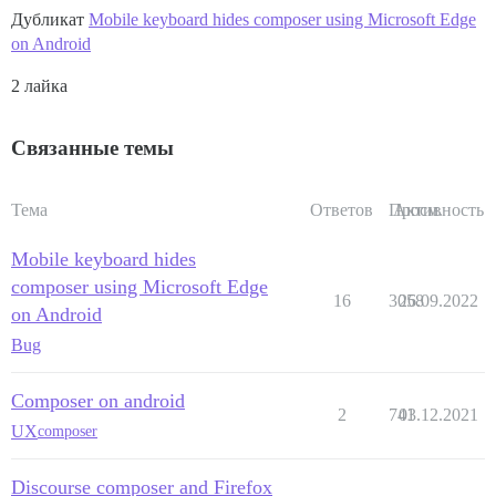
Дубликат
Mobile keyboard hides composer using Microsoft Edge
on Android
2 лайка
Связанные темы
Тема
Ответов
Просм.
Активность
Mobile keyboard hides
composer using Microsoft Edge
16
3058
26.09.2022
on Android
Bug
Composer on android
2
741
03.12.2021
UX
composer
Discourse composer and Firefox