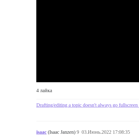
4 лайка
Drafting/editing a topic doesn't always go fullscreen
isaac
(Isaac Janzen)
9
03.Июнь.2022 17:08:35