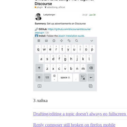
3 лайка
Drafting/editing a topic doesn't always go fullscreen
Reply composer still broken on firefox mobile