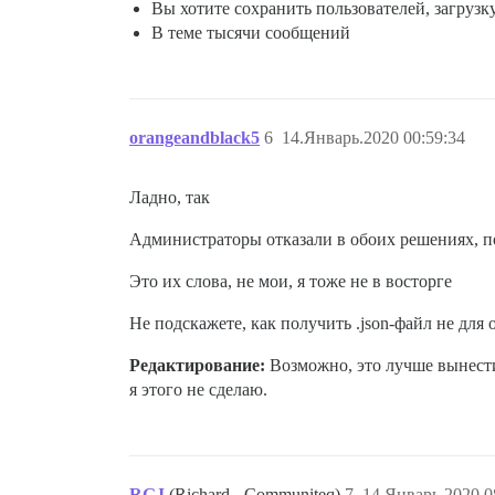
Вы хотите сохранить пользователей, загрузку
В теме тысячи сообщений
orangeandblack5
6
14.Январь.2020 00:59:34
Ладно, так
Администраторы отказали в обоих решениях, п
Это их слова, не мои, я тоже не в восторге
Не подскажете, как получить .json-файл не для
Редактирование:
Возможно, это лучше вынести 
я этого не сделаю.
RGJ
(Richard - Communiteq)
7
14.Январь.2020 0