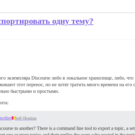
спортировать одну тему?
о экземпляра Discourse либо в локальное хранилище, либо, что 
ивают этот перенос, но не хотят тратить много времени на ег
ельно быстрыми и простыми.
нта:
nother
Self-Hosting
urse to another? There is a command line tool to export a topic, a set o
rt one or more topics and their replies the users who posted in the top