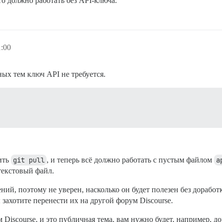
то должно работать без API-ключа.
1:00
ных тем ключ API не требуется.
ить
git pull
, и теперь всё должно работать с пустым файлом
a
 текстовый файл.
ний, поэтому не уверен, насколько он будет полезен без дорабо
 захотите перенести их на другой форум Discourse.
Discourse, и это публичная тема, вам нужно будет, например, до