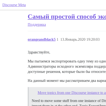
Discourse Meta
Самый простой способ эк
Поддержка
orangeandblack5
1
13.Январь.2020 19:20:03
Здравствуйте,
Мы пытаемся экспортировать одну тему из одног
Администраторы исходного экземпляра поддерж
доступные решения, которые были бы относит
На данный момент мы рассматриваем два вариа
Move topics from one Discourse instance to a
Need to move some stuff from one instance of Disco
import them in at the other end.
Topic Export/Impo