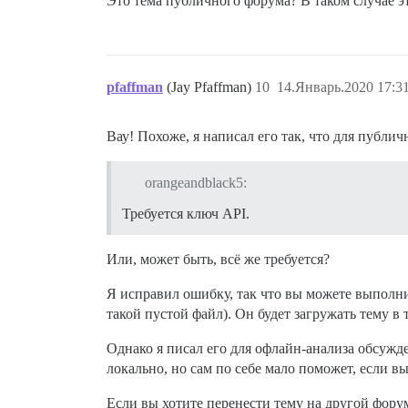
Это тема публичного форума? В таком случае э
pfaffman
(Jay Pfaffman)
10
14.Январь.2020 17:3
Вау! Похоже, я написал его так, что для публич
orangeandblack5:
Требуется ключ API.
Или, может быть, всё же требуется?
Я исправил ошибку, так что вы можете выполн
такой пустой файл). Он будет загружать тему в
Однако я писал его для офлайн-анализа обсужде
локально, но сам по себе мало поможет, если вы
Если вы хотите перенести тему на другой форум 