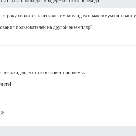
оты с их стороны для поддержки этого перехода
ю строку сводится к нескольким командам и максимум пяти мину
вания пользователей на другой экземпляр?
 я не ожидаю, что это вызовет проблемы.
знать!
36