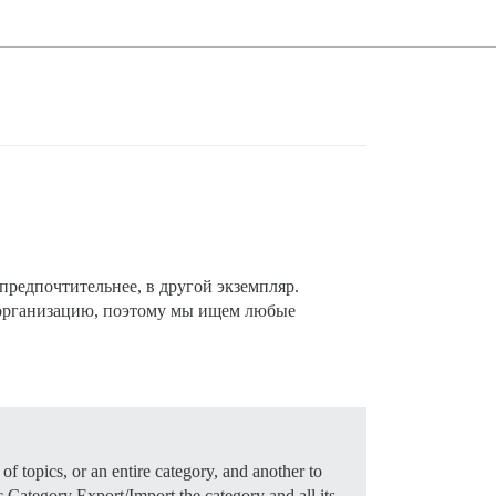
предпочтительнее, в другой экземпляр.
о организацию, поэтому мы ищем любые
f topics, or an entire category, and another to
ic
Category Export/Import the category and all its