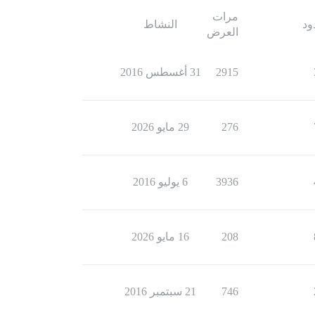
مرات
ود
النشاط
العرض
2915
31 أغسطس 2016
276
29 مايو 2026
3936
6 يوليو 2016
208
16 مايو 2026
746
21 سبتمبر 2016