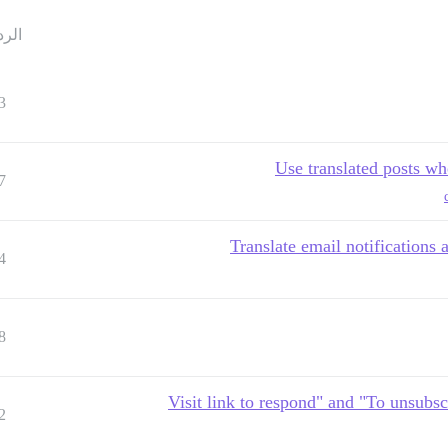
الرد
3
Use translated posts wh
7
Translate email notifications 
4
8
2