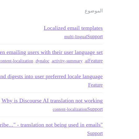
الموضوع
Localized email templates
Support
multi-lingual
en emailing users with their user language set
Feature
content-localization
,
dynaloc
,
activity-summary
,
ai
and digests into user preferred locale language
Feature
Why is Discourse AI translation not working
Support
content-localization
"Visit link to respond" and "To unsubscribe..." - translation not being used in emails
Support