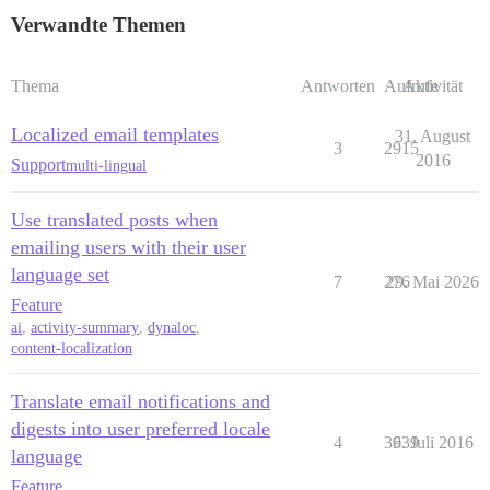
Verwandte Themen
Thema
Antworten
Aufrufe
Aktivität
Localized email templates
31. August
3
2915
2016
Support
multi-lingual
Use translated posts when
emailing users with their user
language set
7
276
29. Mai 2026
Feature
ai
,
activity-summary
,
dynaloc
,
content-localization
Translate email notifications and
digests into user preferred locale
4
3939
6. Juli 2016
language
Feature