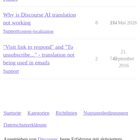
Why is Discourse AI translation
not working
8
214
16. Mai 2026
Support
content-localization
"Visit link to respond" and "To
21.
unsubscribe..." - translation not
2
747
September
being used in emails
2016
Support
Startseite
Kategorien
Richtlinien
Nutzungsbedingungen
Datenschutzerklärung
Angetrieben von
Discourse
, beste Erfahrung mit aktiviertem