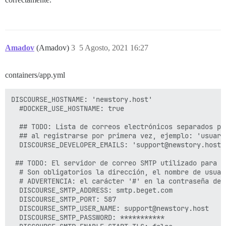
Amadov
(Amadov)
3
5 Agosto, 2021 16:27
containers/app.yml
DISCOURSE_HOSTNAME: 'newstory.host'

  #DOCKER_USE_HOSTNAME: true

  ## TODO: Lista de correos electrónicos separados po
  ## al registrarse por primera vez, ejemplo: 'usuari
  DISCOURSE_DEVELOPER_EMAILS: 'support@newstory.host'

 ## TODO: El servidor de correo SMTP utilizado para v
  # Son obligatorios la dirección, el nombre de usuar
  # ADVERTENCIA: el carácter '#' en la contraseña de 
  DISCOURSE_SMTP_ADDRESS: smtp.beget.com

  DISCOURSE_SMTP_PORT: 587

  DISCOURSE_SMTP_USER_NAME: support@newstory.host

  DISCOURSE_SMTP_PASSWORD: ***********
