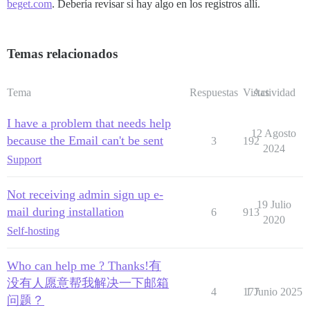
beget.com
. Debería revisar si hay algo en los registros allí.
Temas relacionados
Tema
Respuestas
Vistas
Actividad
I have a problem that needs help
12 Agosto
because the Email can't be sent
3
192
2024
Support
Not receiving admin sign up e-
19 Julio
mail during installation
6
913
2020
Self-hosting
Who can help me ? Thanks!有
没有人愿意帮我解决一下邮箱
4
177
1 Junio 2025
问题？