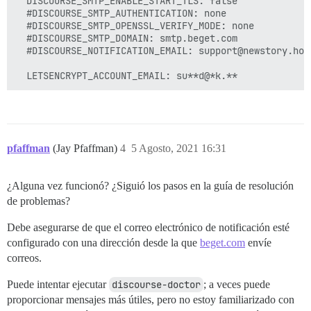
  DISCOURSE_SMTP_ENABLE_START_TLS: false

  #DISCOURSE_SMTP_AUTHENTICATION: none

  #DISCOURSE_SMTP_OPENSSL_VERIFY_MODE: none

  #DISCOURSE_SMTP_DOMAIN: smtp.beget.com

  #DISCOURSE_NOTIFICATION_EMAIL: support@newstory.host
pfaffman
(Jay Pfaffman)
4
5 Agosto, 2021 16:31
¿Alguna vez funcionó? ¿Siguió los pasos en la guía de resolución
de problemas?
Debe asegurarse de que el correo electrónico de notificación esté
configurado con una dirección desde la que
beget.com
envíe
correos.
Puede intentar ejecutar
discourse-doctor
; a veces puede
proporcionar mensajes más útiles, pero no estoy familiarizado con