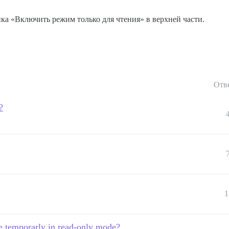
а «Включить режим только для чтения» в верхней части.
Отв
?
1
ce temporarly in read-only mode?