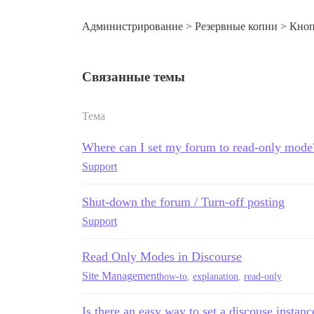
Администрирование > Резервные копии > Кнопк
Связанные темы
Тема
Where can I set my forum to read-only mode
Support
Shut-down the forum / Turn-off posting
Support
Read Only Modes in Discourse
Site Management
how-to
,
explanation
,
read-only
Is there an easy way to set a discouse instan