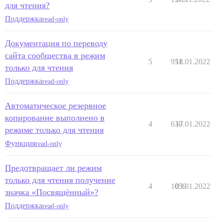
для чтения?
Поддержка
read-only
Документация по переводу
сайта сообщества в режим
5
951
18.01.2022
только для чтения
Поддержка
read-only
Автоматическое резервное
копирование выполнено в
4
630
17.01.2022
режиме только для чтения
Функция
read-only
Предотвращает ли режим
только для чтения получение
4
1059
03.01.2022
значка «Посвящённый»?
Поддержка
read-only