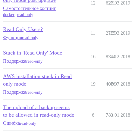
only mode post upgrade
12
6211
27.03.2019
Самостоятельное хостинг
docker
,
read-only
Read Only Users?
11
2715
15.03.2019
Функция
read-only
Stuck in 'Read Only' Mode
16
8544
31.12.2018
Поддержка
read-only
AWS installation stuck in Read
only mode
19
4076
06.07.2018
Поддержка
read-only
The upload of a backup seems
to be allowed in read-only mode
6
740
31.01.2018
Ошибка
read-only