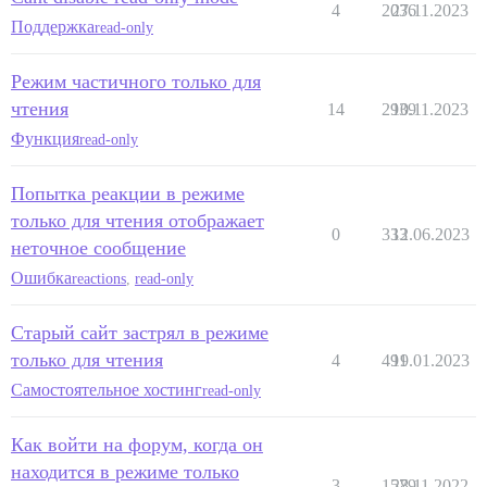
4
2036
27.11.2023
Поддержка
read-only
Режим частичного только для
чтения
14
2939
10.11.2023
Функция
read-only
Попытка реакции в режиме
только для чтения отображает
0
333
12.06.2023
неточное сообщение
Ошибка
reactions
,
read-only
Старый сайт застрял в режиме
только для чтения
4
491
19.01.2023
Самостоятельное хостинг
read-only
Как войти на форум, когда он
находится в режиме только
3
1579
28.11.2022