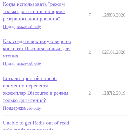
Когда использовать "режим
только для чтения во время
7
1248
23.03.2020
резервного копирования"
Поддержка
read-only
Как создать архивную версию
контента Discourse только для
2
627
21.01.2020
чтения
Поддержка
read-only
Есть ли простой способ
временно перевести
экземпляр Discourse в режим
2
1207
18.12.2019
только для чтения?
Поддержка
read-only
Unable to get Redis out of read