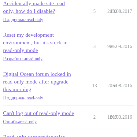
Accidentally made site read
only, how do I disable?
5
2652
18.08.2017
Поддержка
read-only
Reset my development
environment, but it's stuck in
3
986
21.09.2016
read-only mode
Разработка
read-only
Digital Ocean forum locked in
read only mode after upgrade
13
2039
26.08.2016
this morning
Поддержка
read-only
Can't log out of read-only mode
2
1205
01.03.2016
Ошибка
read-only