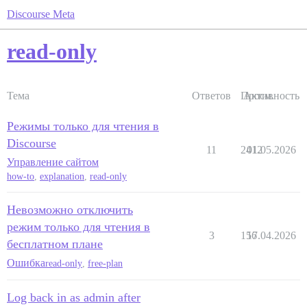
Discourse Meta
read-only
Тема
Ответов
Просм.
Активность
Режимы только для чтения в
Discourse
11
2412
01.05.2026
Управление сайтом
how-to
,
explanation
,
read-only
Невозможно отключить
режим только для чтения в
3
156
17.04.2026
бесплатном плане
Ошибка
read-only
,
free-plan
Log back in as admin after