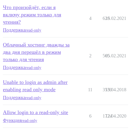
Что произойдёт, если я
включу режим только для
4
628
15.02.2021
чтения?
Поддержка
read-only
Облачный хостинг дважды за
два дня перешёл в режим
2
565
05.02.2021
только для чтения
Поддержка
read-only
Unable to login as admin after
enabling read only mode
11
3539
15.04.2018
Поддержка
read-only
Allow login to a read-only site
6
1724
12.04.2020
Функция
read-only