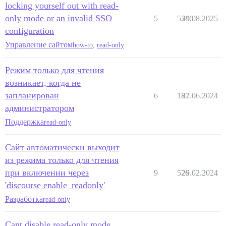
locking yourself out with read-
only mode or an invalid SSO
5
5346
29.08.2025
configuration
Управление сайтом
how-to
,
read-only
Режим только для чтения
возникает, когда не
запланирован
6
182
27.06.2024
администратором
Поддержка
read-only
Сайт автоматически выходит
из режима только для чтения
при включении через
9
526
29.02.2024
'discourse enable_readonly'
Разработка
read-only
Cant disable read-only mode