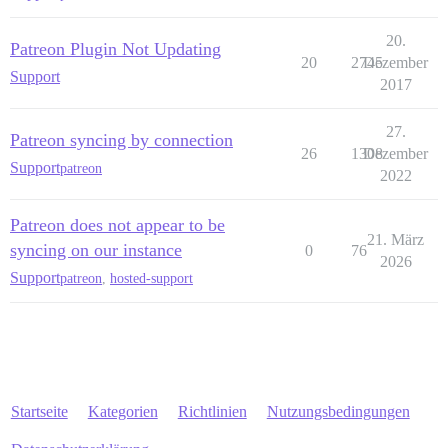
20.
Patreon Plugin Not Updating
20
2745
Dezember
Support
2017
27.
Patreon syncing by connection
26
1308
Dezember
Support
patreon
2022
Patreon does not appear to be
21. März
syncing on our instance
0
76
2026
Support
patreon
,
hosted-support
Startseite
Kategorien
Richtlinien
Nutzungsbedingungen