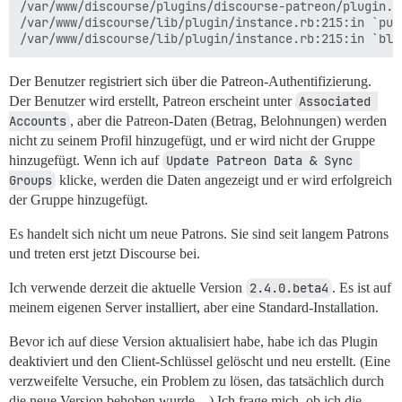
/var/www/discourse/plugins/discourse-patreon/plugin.r
/var/www/discourse/lib/plugin/instance.rb:215:in `publ
Der Benutzer registriert sich über die Patreon-Authentifizierung.
Der Benutzer wird erstellt, Patreon erscheint unter
Associated 
Accounts
, aber die Patreon-Daten (Betrag, Belohnungen) werden
nicht zu seinem Profil hinzugefügt, und er wird nicht der Gruppe
hinzugefügt. Wenn ich auf
Update Patreon Data & Sync 
Groups
klicke, werden die Daten angezeigt und er wird erfolgreich
der Gruppe hinzugefügt.
Es handelt sich nicht um neue Patrons. Sie sind seit langem Patrons
und treten erst jetzt Discourse bei.
Ich verwende derzeit die aktuelle Version
2.4.0.beta4
. Es ist auf
meinem eigenen Server installiert, aber eine Standard-Installation.
Bevor ich auf diese Version aktualisiert habe, habe ich das Plugin
deaktiviert und den Client-Schlüssel gelöscht und neu erstellt. (Eine
verzweifelte Versuche, ein Problem zu lösen, das tatsächlich durch
die neue Version behoben wurde…) Ich frage mich, ob ich die