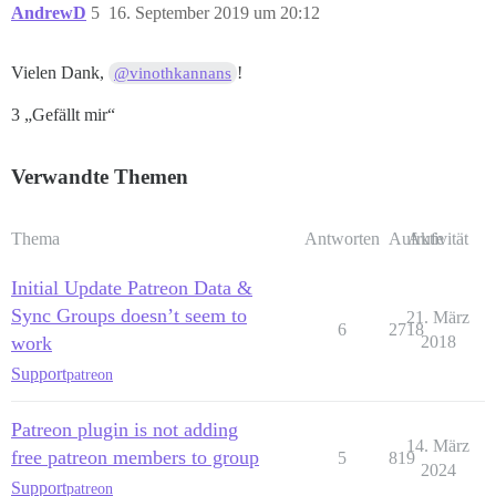
AndrewD
5
16. September 2019 um 20:12
Vielen Dank,
!
@vinothkannans
3 „Gefällt mir“
Verwandte Themen
Thema
Antworten
Aufrufe
Aktivität
Initial Update Patreon Data &
Sync Groups doesn’t seem to
21. März
6
2718
work
2018
Support
patreon
Patreon plugin is not adding
14. März
free patreon members to group
5
819
2024
Support
patreon