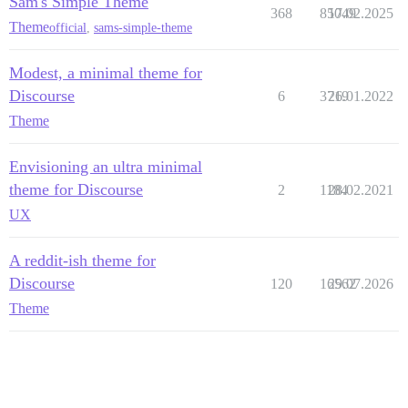
Sam's Simple Theme
368
85049
17.02.2025
Theme
official
,
sams-simple-theme
Modest, a minimal theme for
Discourse
6
3719
26.01.2022
Theme
Envisioning an ultra minimal
theme for Discourse
2
1184
28.02.2021
UX
A reddit-ish theme for
Discourse
120
16562
29.07.2026
Theme