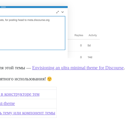
для этой темы —
Envisioning an ultra minimal theme for Discourse
.
иятного использования!
в конструкторе тем
st-theme
ь тему или компонент темы