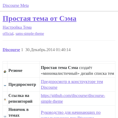
Discourse Meta
Простая тема от Сэма
Настройка
Тема
,
official
sams-simple-theme
Discourse
1
30.Декабрь.2014 01:40:14
Простая тема Сэма
создаёт
Резюме
«минималистичный» дизайн списка тем
Предпросмотр в конструкторе тем
Предпросмотр
Discourse
Ссылка на
https://github.com/discourse/discourse-
репозиторий
simple-theme
Новичок в
Руководство для начинающих по
темах