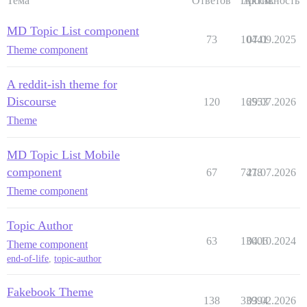
Тема
Ответов
Просм.
Активность
MD Topic List component
73
10441
07.09.2025
Theme component
A reddit-ish theme for
Discourse
120
16553
29.07.2026
Theme
MD Topic List Mobile
component
67
7478
21.07.2026
Theme component
Topic Author
63
13006
04.10.2024
Theme component
end-of-life
,
topic-author
Fakebook Theme
138
33994
03.02.2026