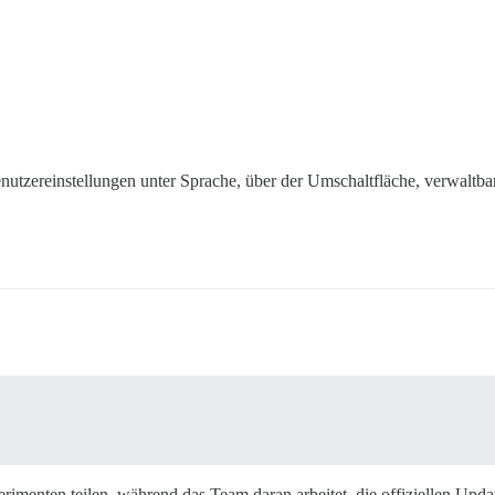
utzereinstellungen unter Sprache, über der Umschaltfläche, verwaltbar
imenten teilen, während das Team daran arbeitet, die offiziellen Upda