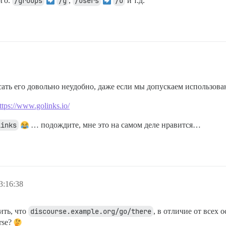
ого.
/groups
/g
,
/users
/u
и т.д.
сать его довольно неудобно, даже если мы допускаем использов
ttps://www.golinks.io/
links
… подождите, мне это на самом деле нравится…
3:16:38
ить, что
discourse.example.org/go/there
, в отличие от всех 
rse?