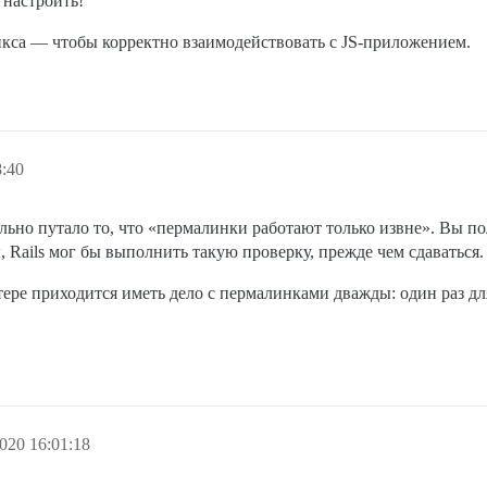
 настроить!
кса — чтобы корректно взаимодействовать с JS-приложением.
8:40
ильно путало то, что «пермалинки работают только извне». Вы пол
, Rails мог бы выполнить такую проверку, прежде чем сдаваться.
ртере приходится иметь дело с пермалинками дважды: один раз д
020 16:01:18