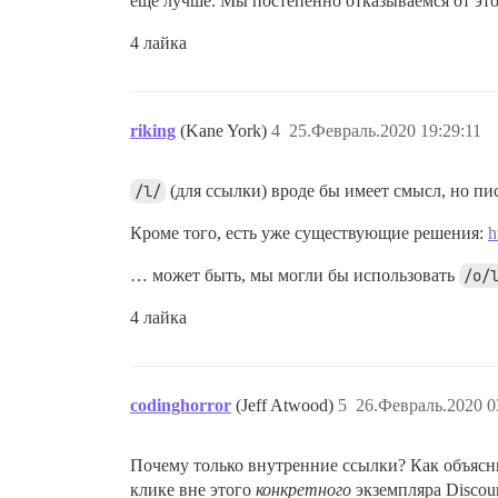
ещё лучше. Мы постепенно отказываемся от эт
4 лайка
riking
(Kane York)
4
25.Февраль.2020 19:29:11
/l/
(для ссылки) вроде бы имеет смысл, но пи
Кроме того, есть уже существующие решения:
h
… может быть, мы могли бы использовать
/o/
4 лайка
codinghorror
(Jeff Atwood)
5
26.Февраль.2020 0
Почему только внутренние ссылки? Как объясн
клике вне этого
конкретного
экземпляра Discou