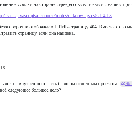
оянные ссылки на стороне сервера совместимыми с нашим прил
app/assets/javascripts/discourse/routes/unknown.js.es6#L4-L8
безоговорочно отображаем HTML-страницу 404. Вместо этого 
править страницу, если она найдена.
:18
ссылок на внутреннюю часть было бы отличным проектом.
@riki
 своё следующее большое дело?