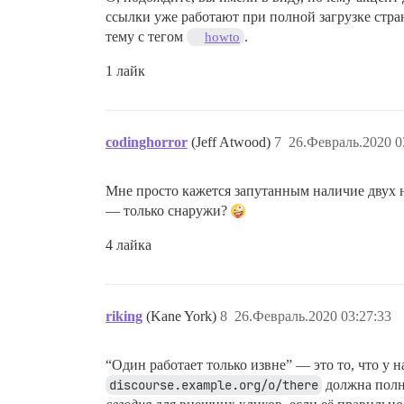
ссылки уже работают при полной загрузке стра
тему с тегом
.
howto
1 лайк
codinghorror
(Jeff Atwood)
7
26.Февраль.2020 0
Мне просто кажется запутанным наличие двух 
— только снаружи?
4 лайка
riking
(Kane York)
8
26.Февраль.2020 03:27:33
“Один работает только извне” — это то, что у н
discourse.example.org/o/there
должна полно