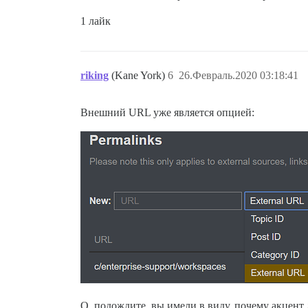
1 лайк
riking
(Kane York)
6
26.Февраль.2020 03:18:41
Внешний URL уже является опцией:
О, подождите, вы имели в виду, почему акцент