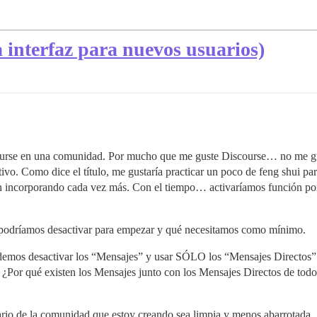
 interfaz para nuevos usuarios)
scourse en una comunidad. Por mucho que me guste Discourse… no me g
ivo. Como dice el título, me gustaría practicar un poco de feng shui par
an incorporando cada vez más. Con el tiempo… activaríamos función por
podríamos desactivar para empezar y qué necesitamos como mínimo.
emos desactivar los “Mensajes” y usar SÓLO los “Mensajes Directos”.
 ¿Por qué existen los Mensajes junto con los Mensajes Directos de to
uario de la comunidad que estoy creando sea limpia y menos abarrotad