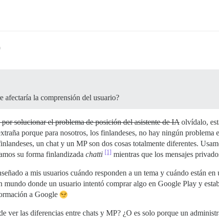
0
afectaría la comprensión del usuario?
 por solucionar el problema de posición del asistente de IA
olvídalo, es
 extraña porque para nosotros, los finlandeses, no hay ningún problema e
 finlandeses, un chat y un MP son dos cosas totalmente diferentes. Usa
[1]
samos su forma finlandizada
chatti
mientras que los mensajes privados
enseñado a mis usuarios cuándo responden a un tema y cuándo están en
 mundo donde un usuario intentó comprar algo en Google Play y estaba
nformación a Google
e ver las diferencias entre chats y MP? ¿O es solo porque un administr