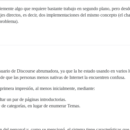
emente algo que requiere bastante trabajo en segundo plano, pero desde 
s directos, es decir, dos implementaciones del mismo concepto (el chat
problema).
suario de Discourse abrumadora, ya que la he estado usando en varios lu
de que las personas menos nativas de Internet la encuentren confusa.
a primera impresión, al menos inicialmente, mediante:
ltar un par de páginas introductorias.
le de categorías, en lugar de enumerar Temas.
n del personal y, como se mencionó, el sistema tiene características q