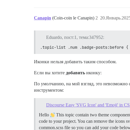
Canapin
(Coin-coin le Canapin)
2
20.Январь.2025
Eduardo, пост:1, тема:347952:
.topic-list .num .badge-posts:before {
Иконки нельзя добавить таким способом.
Если вы хотите
добавить
иконку:
По умолчанию, на мой взгляд, это невозможно
инструментом:
Discourse Easy 'SVG Icon' and 'Emoji' in C
Hello
This topic contain two theme componen
code to your project. You can remove the icons s
common.scss file so you can add your code below 