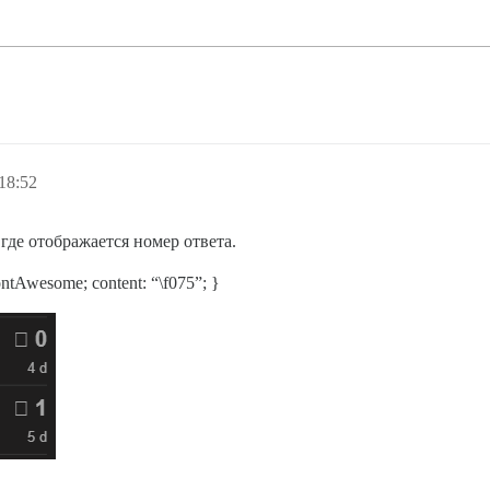
18:52
где отображается номер ответа.
FontAwesome; content: “\f075”; }