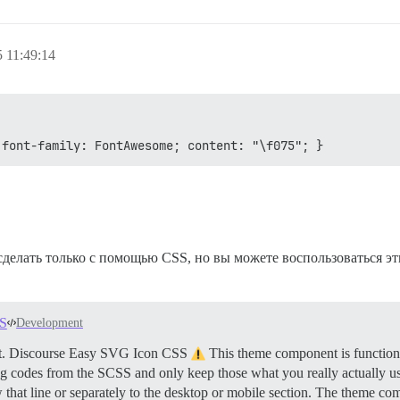
 11:49:14
 font-family: FontAwesome; content: "\f075"; }
 сделать только с помощью CSS, но вы можете воспользоваться
SS
Development
t.
Discourse Easy SVG Icon CSS
This theme component is functional
vg codes from the SCSS and only keep those what you really actually us
that line or separately to the desktop or mobile section. The theme c