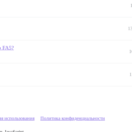
1
p FA5?
1
1
ия использования
Политика конфиденциальности
ь JavaScript