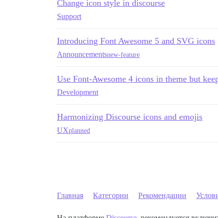
Change icon style in discourse
Support
Introducing Font Awesome 5 and SVG icons
Announcements
new-feature
Use Font-Awesome 4 icons in theme but kee
Development
Harmonizing Discourse icons and emojis
UX
planned
Главная
Категории
Рекомендации
Услов
На платформе
Discourse
, рекомендуется включит