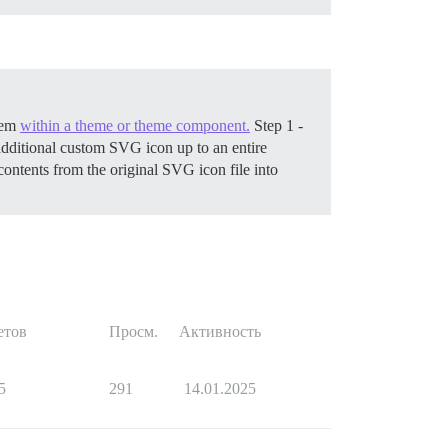
hem
within a theme or theme component.
Step 1 -
additional custom SVG icon up to an entire
contents from the original SVG icon file into
етов
Просм.
Активность
5
291
14.01.2025