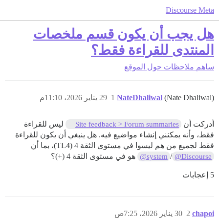
Discourse Meta
هل يجب أن يكون قسم ملخصات
المنتدى للقراءة فقط؟
ساهم
ملاحظات حول الموقع
(Nate Dhaliwal)
NateDhaliwal
1
29 يناير 2026، 11:10م
أدركت أن
ليس للقراءة
Site feedback > Forum summaries
فقط، وأنه يمكنني إنشاء مواضيع فيه. هل ينبغي أن يكون للقراءة
فقط لجميع من هم ليسوا في مستوى الثقة 4 (TL4)، بما أن
/
هو في مستوى الثقة 4 (+)؟
@system
@Discourse
5 إعجابات
chapoi
2
30 يناير 2026، 7:25ص