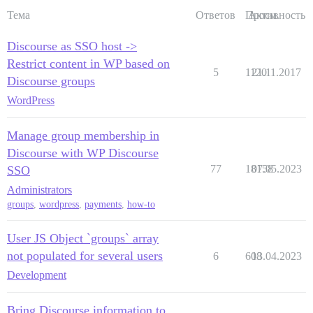
Тема
Ответов
Просм.
Активность
Discourse as SSO host ->
Restrict content in WP based on
5
1120
21.11.2017
Discourse groups
WordPress
Manage group membership in
Discourse with WP Discourse
77
18158
07.05.2023
SSO
Administrators
groups
,
wordpress
,
payments
,
how-to
User JS Object `groups` array
not populated for several users
6
608
13.04.2023
Development
Bring Discourse information to