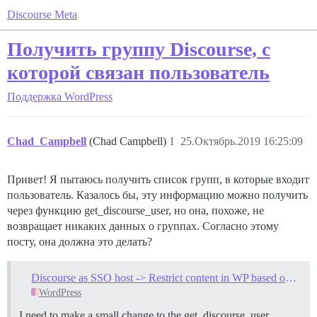
Discourse Meta
Получить группу Discourse, с
которой связан пользователь
Поддержка
WordPress
Chad_Campbell
(Chad Campbell)
1
25.Октябрь.2019 16:25:09
Привет! Я пытаюсь получить список групп, в которые входит
пользователь. Казалось бы, эту информацию можно получить
через функцию get_discourse_user, но она, похоже, не
возвращает никаких данных о группах. Согласно этому
посту, она должна это делать?
Discourse as SSO host -> Restrict content in WP based on Discourse groups
WordPress
I need to make a small change to the get_discourse_user