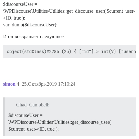
$discourseUser =
\WPDiscourse\Utilities\Utilities::get_discourse_user( $current_user-
>ID, true );
var_dump($discourseUser);
И он возвращает следующее
simon
4
25.Октябрь.2019 17:10:24
Chad_Campbell:
$discourseUser =
\WPDiscourse\Utilities\Utilities::get_discourse_user(
$current_user->ID, true );