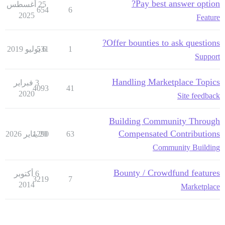
Pay best answer option?
25 أغسطس
654
6
2025
Feature
Offer bounties to ask questions?
1
6 يوليو 2019
531
Support
Handling Marketplace Topics
3 فبراير
4093
41
2020
Site feedback
Building Community Through
Compensated Contributions
63
20 يناير 2026
1290
Community Building
Bounty / Crowdfund features
6 أكتوبر
3219
7
2014
Marketplace