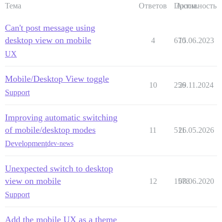
Тема
Ответов
Просм.
Активность
Can't post message using
desktop view on mobile
4
670
15.06.2023
UX
Mobile/Desktop View toggle
10
256
29.11.2024
Support
Improving automatic switching
of mobile/desktop modes
11
511
26.05.2026
Development
dev-news
Unexpected switch to desktop
view on mobile
12
1578
08.06.2020
Support
Add the mobile UX as a theme