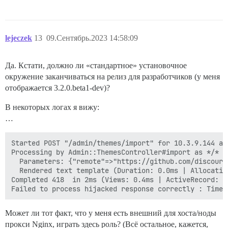
lejeczek
13
09.Сентябрь.2023 14:58:09
Да. Кстати, должно ли «стандартное» установочное
окружение заканчиваться на релиз для разработчиков (у меня
отображается 3.2.0.beta1-dev)?
В некоторых логах я вижу:
…
Started POST "/admin/themes/import" for 10.3.9.144 at
Processing by Admin::ThemesController#import as */*

  Parameters: {"remote"=>"https://github.com/discours
  Rendered text template (Duration: 0.0ms | Allocation
Completed 418  in 2ms (Views: 0.4ms | ActiveRecord: 0
Может ли тот факт, что у меня есть внешний для хоста/ноды
прокси Nginx, играть здесь роль? (Всё остальное, кажется,