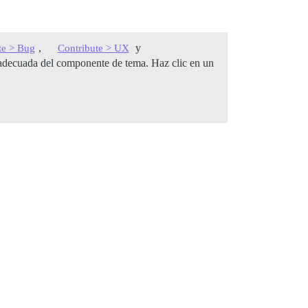
,
y
te > Bug
Contribute > UX
a adecuada del componente de tema. Haz clic en un