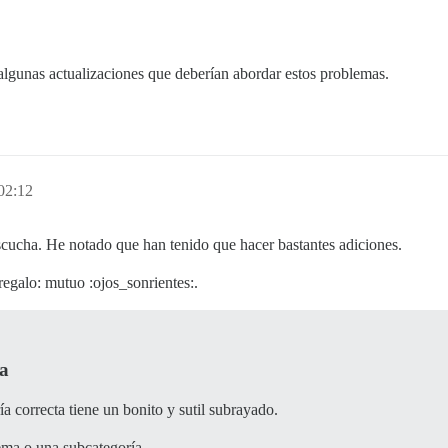
algunas actualizaciones que deberían abordar estos problemas.
02:12
cucha. He notado que han tenido que hacer bastantes adiciones.
galo: mutuo :ojos_sonrientes:.
ía
ía correcta tiene un bonito y sutil subrayado.
Tema o una subcategoría.