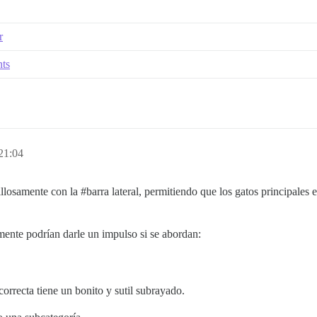
r
nts
21:04
illosamente con la
#barra
lateral, permitiendo que los gatos principales 
nte podrían darle un impulso si se abordan:
correcta tiene un bonito y sutil subrayado.