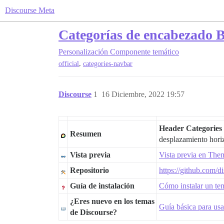
Discourse Meta
Categorías de encabezado 
Personalización
Componente temático
,
official
categories-navbar
Discourse
1
16 Diciembre, 2022 19:57
Header Categories
Resumen
desplazamiento horiz
Vista previa
Vista previa en The
Repositorio
https://github.com/d
Guía de instalación
Cómo instalar un t
¿Eres nuevo en los temas
Guía básica para usa
de Discourse?