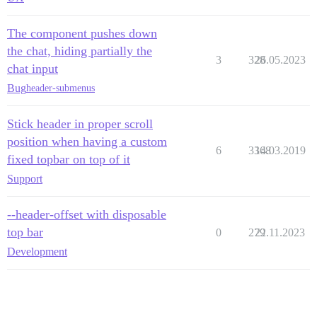
The component pushes down
the chat, hiding partially the
3
328
26.05.2023
chat input
Bug
header-submenus
Stick header in proper scroll
position when having a custom
6
3368
14.03.2019
fixed topbar on top of it
Support
--header-offset with disposable
top bar
0
279
22.11.2023
Development