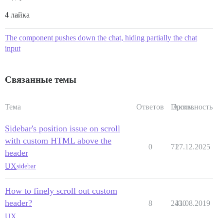
4 лайка
The component pushes down the chat, hiding partially the chat
input
Связанные темы
Тема
Ответов
Просм.
Активность
Sidebar's position issue on scroll
with custom HTML above the
0
71
27.12.2025
header
UX
sidebar
How to finely scroll out custom
header?
8
2430
31.08.2019
UX