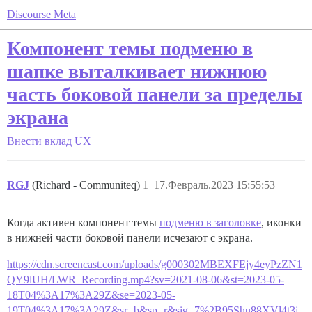
Discourse Meta
Компонент темы подменю в
шапке выталкивает нижнюю
часть боковой панели за пределы
экрана
Внести вклад
UX
RGJ
(Richard - Communiteq)
1
17.Февраль.2023 15:55:53
Когда активен компонент темы
подменю в заголовке
, иконки
в нижней части боковой панели исчезают с экрана.
https://cdn.screencast.com/uploads/g000302MBEXFEjy4eyPzZN1
QY9lUH/LWR_Recording.mp4?sv=2021-08-06&st=2023-05-
18T04%3A17%3A29Z&se=2023-05-
19T04%3A17%3A29Z&sr=b&sp=r&sig=7%2B95Shu88XVl4t3j