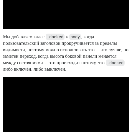
Мы добавляем класс
.docked
к
body
, когда
пользовательский заголовок прокручивается за пределы
видимости, поэтому можно использовать это… что лучше, но
заметен переход, когда высота боковой панели меняется
между состояниями… это происходит потому, что
.docked
либо включён, либо выключен.