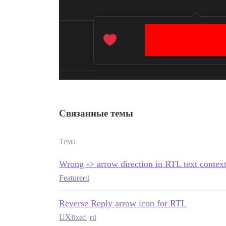
Связанные темы
Тема
Wrong -> arrow direction in RTL text contex
Feature
rtl
Reverse Reply arrow icon for RTL
UX
fixed
,
rtl