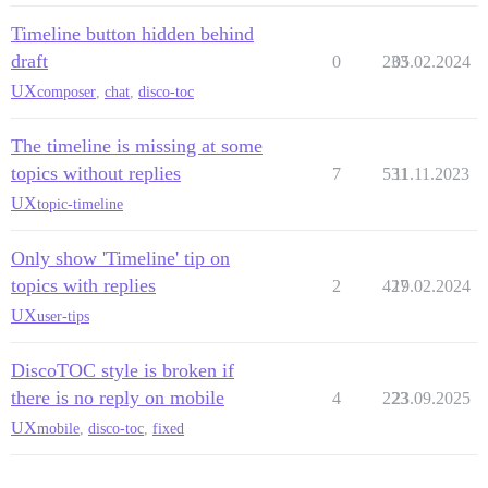
Timeline button hidden behind
draft
0
233
05.02.2024
UX
composer
,
chat
,
disco-toc
The timeline is missing at some
topics without replies
7
531
11.11.2023
UX
topic-timeline
Only show 'Timeline' tip on
topics with replies
2
427
19.02.2024
UX
user-tips
DiscoTOC style is broken if
there is no reply on mobile
4
223
23.09.2025
UX
mobile
,
disco-toc
,
fixed