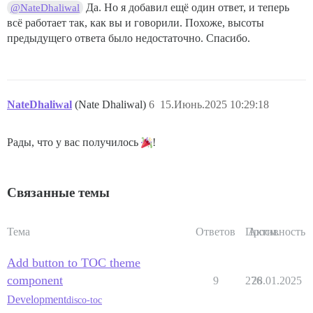
Да. Но я добавил ещё один ответ, и теперь
@NateDhaliwal
всё работает так, как вы и говорили. Похоже, высоты
предыдущего ответа было недостаточно. Спасибо.
NateDhaliwal
(Nate Dhaliwal)
6
15.Июнь.2025 10:29:18
Рады, что у вас получилось
!
Связанные темы
Тема
Ответов
Просм.
Активность
Add button to TOC theme
component
9
276
28.01.2025
Development
disco-toc