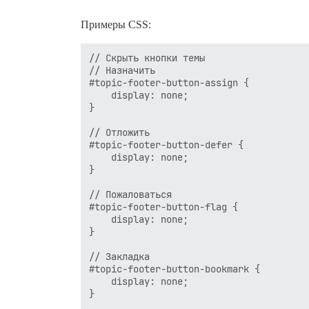
Примеры CSS:
// Скрыть кнопки темы

// Назначить

#topic-footer-button-assign {

	display: none;

}

// Отложить

#topic-footer-button-defer {

	display: none;

}

// Пожаловаться

#topic-footer-button-flag {

	display: none;

}

// Закладка

#topic-footer-button-bookmark {

	display: none;

}
