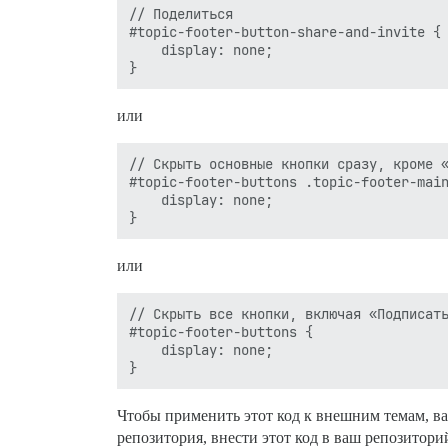
// Поделиться

#topic-footer-button-share-and-invite {

	display: none;

или
// Скрыть основные кнопки сразу, кроме «
#topic-footer-buttons .topic-footer-main
	display: none;

или
// Скрыть все кнопки, включая «Подписать
#topic-footer-buttons {

	display: none;

Чтобы применить этот код к внешним темам, ва
репозитория, внести этот код в ваш репозиторий