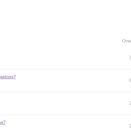
Отв
buttons?
on?